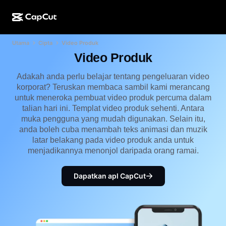
Utama
Cipta
Video Produk
Ciptaan AI
Ciri
Perihal
Desktop CapCut
Templat media sosial
Video Produk
Reka Bentuk AI
Alatan AI
Komuniti
Dalam Talian CapCut
Templat musim cuti
Adakah anda perlu belajar tentang pengeluaran video
korporat? Teruskan membaca sambil kami merancang
Studio Video
Editor & penjana video
CapCut Pad
untuk meneroka pembuat video produk percuma dalam
Lagi
Inisiatif
talian hari ini. Templat video produk sehenti. Antara
Penjana video AI
Editor & penjana imej
Mudah Alih CapCut
muka pengguna yang mudah digunakan. Selain itu,
Sekutu
anda boleh cuba menambah teks animasi dan muzik
Penjana imej AI
Penjana & editor suara
AI Dreamina
latar belakang pada video produk anda untuk
Templat kalendar
Program Perintis
menjadikannya menonjol daripada orang ramai.
Peningkat imej AI
Lagi
AI Pippit
Templat ulang tahun
Program Rakan Kongsi Kreatif
Dreamina Seedance 2.5
Dapatkan apl CapCut
Kampus Kreatif CapCut
Kes penggunaan
Nano Banana Pro
Templat kesan
Media sosial
Gemini Omni