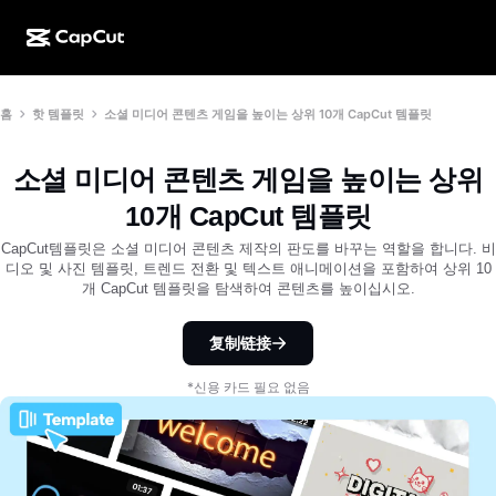
AI로 만들기
기능
정보
홈
핫 템플릿
소셜 미디어 콘텐츠 게임을 높이는 상위 10개 CapCut 템플릿
CapCut 데스크톱
소셜 미디어 템플릿
AI 디자인
AI 도구
커뮤니티
CapCut 온라인
홀리데이 템플릿
소셜 미디어 콘텐츠 게임을 높이는 상위
동영상 스튜디오
동영상 에디터 및 생성기
CapCut Pad
10개 CapCut 템플릿
더 보기
이니셔티브
AI 동영상 생성기
이미지 에디터 및 생성기
CapCut템플릿은 소셜 미디어 콘텐츠 제작의 판도를 바꾸는 역할을 합니다. 비
CapCut 모바일
디오 및 사진 템플릿, 트렌드 전환 및 텍스트 애니메이션을 포함하여 상위 10
제휴 사용자
개 CapCut 템플릿을 탐색하여 콘텐츠를 높이십시오.
AI 이미지 생성기
음성 생성기 및 에디터
Dreamina AI
캘린더 템플릿
개척자 프로그램
AI 이미지 보정기
复制链接
더 보기
Pippit AI
기념일 템플릿
크리에이티브 파트너 프로그램
Dreamina Seedance 2.5
*신용 카드 필요 없음
CapCut 크리에이티브 캠퍼스
사용 사례
Nano Banana Pro
효과 템플릿
소셜 미디어
Gemini Omni