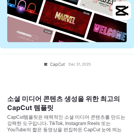
비즈니스 템플릿
도움말
마케팅
보안 센터
텍스트 및 오디오
라이프스타일 및 브이로그
산업 템플릿
고객 지원 센터
자동 캡션
사용자 지정 디자인
요약 템플릿
캡션 템플릿
더 보기
공지
음성 인식
CapCut 서비스 약관 정보
CapCut
Dec 31, 2025
텍스트에서 음성으로
리소스
Dreamina Seedance 2.0 Launch
튜토리얼 가이드
사용자 지정 음성
시장 동향
음성 보정
소셜 미디어 콘텐츠 생성을 위한 최고의
주요 추천
노이즈 제거
CapCut 템플릿
CapCut 열기
템플릿 트렌드 및 팁
CapCut템플릿은 매력적인 소셜 미디어 콘텐츠를 만드는
강력한 도구입니다. TikTok, Instagram Reels 또는
이미지
YouTube의 짧은 동영상을 편집하든 CapCut 눈에 띄는
더 보기