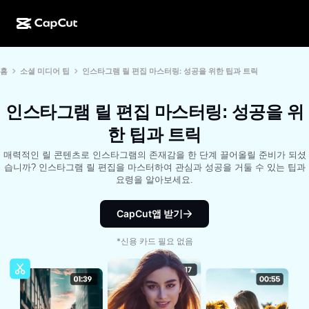
AI로 만들기
기능
정보
홈
소셜 미디어 팁
인스타그램 릴 편집 마스터링: 성공을 위한 팁과 트릭
CapCut 데스크톱
소셜 미디어 템플릿
AI 디자인
AI 도구
커뮤니티
CapCut 온라인
홀리데이 템플릿
인스타그램 릴 편집 마스터링: 성공을 위
동영상 스튜디오
동영상 에디터 및 생성기
CapCut Pad
한 팁과 트릭
더 보기
이니셔티브
AI 동영상 생성기
이미지 에디터 및 생성기
매력적인 릴 콘텐츠로 인스타그램의 존재감을 한 단계 끌어올릴 준비가 되셨
CapCut 모바일
습니까? 인스타그램 릴 편집을 마스터하여 관심과 성공을 거둘 수 있는 팁과
제휴 사용자
요령을 알아보세요.
AI 이미지 생성기
음성 생성기 및 에디터
Dreamina AI
캘린더 템플릿
개척자 프로그램
AI 이미지 보정기
CapCut앱 받기
더 보기
Pippit AI
기념일 템플릿
크리에이티브 파트너 프로그램
Dreamina Seedance 2.5
*신용 카드 필요 없음
CapCut 크리에이티브 캠퍼스
사용 사례
Nano Banana Pro
효과 템플릿
소셜 미디어
Gemini Omni