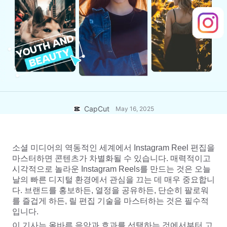
비즈니스 템플릿
도움말
마케팅
보안 센터
텍스트 및 오디오
라이프스타일 및 브이로그
산업 템플릿
고객 지원 센터
자동 캡션
사용자 지정 디자인
요약 템플릿
캡션 템플릿
더 보기
공지
음성 인식
CapCut 서비스 약관 정보
CapCut
May 16, 2025
텍스트에서 음성으로
리소스
Dreamina Seedance 2.0 Launch
튜토리얼 가이드
사용자 지정 음성
소셜 미디어의 역동적인 세계에서 Instagram Reel 편집을 
시장 동향
음성 보정
마스터하면 콘텐츠가 차별화될 수 있습니다. 매력적이고 
시각적으로 놀라운 Instagram Reels를 만드는 것은 오늘
주요 추천
노이즈 제거
날의 빠른 디지털 환경에서 관심을 끄는 데 매우 중요합니
다. 브랜드를 홍보하든, 열정을 공유하든, 단순히 팔로워
CapCut 열기
템플릿 트렌드 및 팁
를 즐겁게 하든, 릴 편집 기술을 마스터하는 것은 필수적
입니다.
이미지
더 보기
이 기사는 올바른 음악과 효과를 선택하는 것에서부터 고