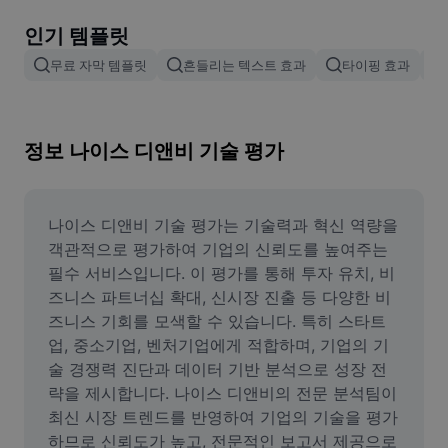
이미지 배경 삭제
인기 템플릿
이미지 병합
무료 자막 템플릿
흔들리는 텍스트 효과
타이핑 효과
이미지 보정기
이미지 비율 조정
정보 나이스 디앤비 기술 평가
온라인 사진 에디터
밈 생성기
나이스 디앤비 기술 평가는 기술력과 혁신 역량을 
객관적으로 평가하여 기업의 신뢰도를 높여주는 
AI Text Remover
필수 서비스입니다. 이 평가를 통해 투자 유치, 비
즈니스 파트너십 확대, 신시장 진출 등 다양한 비
AI People Remover
즈니스 기회를 모색할 수 있습니다. 특히 스타트
업, 중소기업, 벤처기업에게 적합하며, 기업의 기
AI Inpainting
술 경쟁력 진단과 데이터 기반 분석으로 성장 전
Face Cutout
략을 제시합니다. 나이스 디앤비의 전문 분석팀이 
최신 시장 트렌드를 반영하여 기업의 기술을 평가
하므로 신뢰도가 높고, 전문적인 보고서 제공으로 