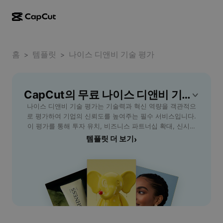
AI로 만들기
기능
정보
CapCut 데스크톱
홈
소셜 미디어 템플릿
템플릿
나이스 디앤비 기술 평가
>
>
AI 디자인
AI 도구
커뮤니티
CapCut 온라인
홀리데이 템플릿
동영상 스튜디오
동영상 에디터 및 생성기
CapCut의 무료 나이스 디앤비 기술 평가 템플릿
CapCut Pad
더 보기
이니셔티브
나이스 디앤비 기술 평가는 기술력과 혁신 역량을 객관적으
AI 동영상 생성기
이미지 에디터 및 생성기
CapCut 모바일
로 평가하여 기업의 신뢰도를 높여주는 필수 서비스입니다.
제휴 사용자
이 평가를 통해 투자 유치, 비즈니스 파트너십 확대, 신시장
AI 이미지 생성기
음성 생성기 및 에디터
Dreamina AI
진출 등 다양한 비즈니스 기회를 모색할 수 있습니다. 특히 스
템플릿 더 보기
›
캘린더 템플릿
개척자 프로그램
타트업, 중소기업, 벤처기업에게 적합하며, 기업의 기술 경쟁
AI 이미지 보정기
더 보기
Pippit AI
력 진단과 데이터 기반 분석으로 성장 전략을 제시합니다. 나
기념일 템플릿
이스 디앤비의 전문 분석팀이 최신 시장 트렌드를 반영하여
크리에이티브 파트너 프로그램
Dreamina Seedance 2.5
기업의 기술을 평가하므로 신뢰도가 높고, 전문적인 보고서
제공으로 효과적인 홍보와 마케팅 전략 수립에 유용합니다.
CapCut 크리에이티브 캠퍼스
사용 사례
Nano Banana Pro
기술 평가를 통해 정부 지원사업 신청이나 R&D 투자 등에도
효과 템플릿
활용 가능하여 사회적 신뢰와 사업 확장 모두에 긍정적인 영
소셜 미디어
Gemini Omni
향을 미칩니다. 나이스 디앤비 기술 평가로 기업 가치를 극대
도움말