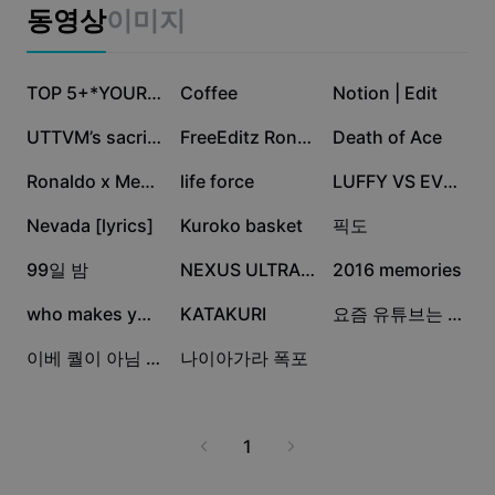
비즈니스 템플릿
화하고 성공적인 미래를 준비하세요.
동영상
이미지
마케팅
보안 센터
텍스트 및 오디오
라이프스타일 및 브이로그
29.2만
12.7만
10.8만
산업 템플릿
고객 지원 센터
TOP 5+*YOUR TEXT*
Coffee
Notion | Edit
자동 캡션
사용자 지정 디자인
4.4만
2.7만
2.7만
UTTVM’s sacrifices
FreeEditz Ronaldinho
Death of Ace
요약 템플릿
캡션 템플릿
더 보기
공지
1.5만
1만
8.3천
Ronaldo x Messi Ney
life force
LUFFY VS EVERYBODY
음성 인식
CapCut 서비스 약관 정보
5.2천
5.1천
4.9천
Nevada [lyrics]
Kuroko basket
픽도
텍스트에서 음성으로
리소스
Dreamina Seedance 2.0 Launch
2.1천
1.6천
1천
99일 밤
NEXUS ULTRAMAN
2016 memories
튜토리얼 가이드
사용자 지정 음성
778
385
32
who makes you smile
KATAKURI
요즘 유튜브는 엄청 떡락하더라구요..
시장 동향
음성 보정
4
0
이베 퀄이 아님 Wow
나이아가라 폭포
주요 추천
노이즈 제거
템플릿 트렌드 및 팁
1
이미지
더 보기