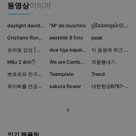
비즈니스 템플릿
동영상
이미지
마케팅
보안 센터
텍스트 및 오디오
라이프스타일 및 브이로그
5.2만
1.7만
1.1만
산업 템플릿
고객 지원 센터
daylight david 7 pic
"M" de muichiro
ព្រំដែនអារម្មណ៍😔😔😔
자동 캡션
사용자 지정 디자인
8.4천
6.2천
4.8천
Cristiano Ronaldo
aestetik 9 foto
peak
요약 템플릿
캡션 템플릿
더 보기
공지
2.1천
1.9천
1.9천
보라빛 감성 | 사진만 넣으면 완성
dua tiga kapal 4 ft
이 음원에 최근 영상 올리면
음성 인식
CapCut 서비스 약관 정보
1.9천
1.1천
557
Mẫu 2 ảnh✋
We are Cambodia
작품뽐내기
텍스트에서 음성으로
리소스
Dreamina Seedance 2.0 Launch
165
90
75
뽀로로와 친구들 무도영상 나눔
Teamplate
Trend
튜토리얼 가이드
사용자 지정 음성
64
43
1
묵지빠를 전공했단 사실👊
sakura flower
대한항공B787-9 랜딩 영상 나눔
시장 동향
음성 보정
주요 추천
노이즈 제거
1
템플릿 트렌드 및 팁
이미지
더 보기
인기 템플릿