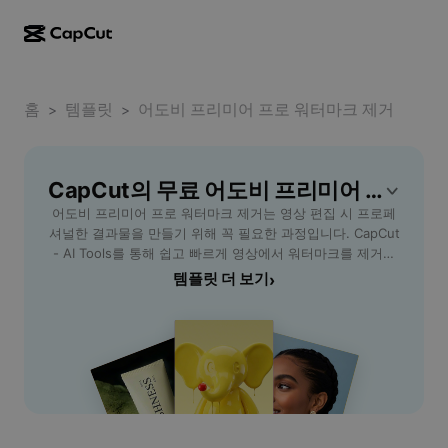
AI로 만들기
기능
정보
CapCut 데스크톱
홈
소셜 미디어 템플릿
템플릿
어도비 프리미어 프로 워터마크 제거
>
>
AI 디자인
AI 도구
커뮤니티
CapCut 온라인
홀리데이 템플릿
동영상 스튜디오
동영상 에디터 및 생성기
CapCut의 무료 어도비 프리미어 프로 워터마크 제거 템플릿
CapCut Pad
더 보기
이니셔티브
어도비 프리미어 프로 워터마크 제거는 영상 편집 시 프로페
AI 동영상 생성기
이미지 에디터 및 생성기
CapCut 모바일
셔널한 결과물을 만들기 위해 꼭 필요한 과정입니다. CapCut
제휴 사용자
- AI Tools를 통해 쉽고 빠르게 영상에서 워터마크를 제거하
AI 이미지 생성기
음성 생성기 및 에디터
Dreamina AI
여 깔끔한 영상 편집이 가능합니다. 이 방법은 초보자도 따라
템플릿 더 보기
›
캘린더 템플릿
개척자 프로그램
하기 쉽고, 시간을 절약할 수 있어 모든 크리에이터에게 추천
AI 이미지 보정기
더 보기
Pippit AI
됩니다. 워터마크 없이 영상 클립을 공유하거나, 유튜브, SNS
기념일 템플릿
등에 활용할 수 있습니다. 또한, 고화질 유지 및 원본 손상 없
크리에이티브 파트너 프로그램
Dreamina Seedance 2.5
이 간편하게 편집할 수 있는 기능을 제공합니다. 어도비 프리
미어 프로 사용자라면, 프로젝트 품질을 높이고 더 많은 시청
CapCut 크리에이티브 캠퍼스
사용 사례
Nano Banana Pro
자의 관심을 끌 수 있도록 이 기능을 꼭 활용해 보세요.
효과 템플릿
CapCut - AI Tools로 더욱 완성도 높은 영상 제작을 경험해
소셜 미디어
Gemini Omni
보세요.
도움말