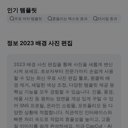
이미지 배경 삭제
인기 템플릿
이미지 병합
무료 자막 템플릿
흔들리는 텍스트 효과
타이핑 효과
이미지 보정기
이미지 비율 조정
정보 2023 배경 사진 편집
온라인 사진 에디터
밈 생성기
2023 배경 사진 편집을 통해 사진을 새롭게 변신
시켜 보세요. 초보자부터 전문가까지 손쉽게 사용
AI Text Remover
할 수 있는 최신 무료 사진 편집 툴로, 원클릭 배
경 제거, 세밀한 색상 조정, 다양한 템플릿 제공 등 
AI People Remover
핵심 기능을 모두 경험할 수 있습니다. 인물, 풍경, 
제품 사진 등 원하는 장면을 개성 있게 꾸밀 수 있
AI Inpainting
어 SNS 프로필, 온라인 쇼핑몰, 포트폴리오 등 다
Face Cutout
양한 상황에 적합합니다. 직관적인 인터페이스와 
빠른 처리 속도로 작업의 효율성을 높이고, 고품
질 이미지를 쉽게 완성하세요. 지금 CapCut - AI 