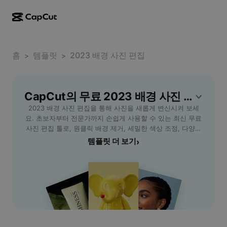
AI로 만들기
기능
정보
CapCut 데스크톱
홈
소셜 미디어 템플릿
템플릿
2023 배경 사진 편집
>
>
AI 디자인
AI 도구
커뮤니티
CapCut 온라인
홀리데이 템플릿
동영상 스튜디오
동영상 에디터 및 생성기
CapCut의 무료 2023 배경 사진 편집 템플릿
CapCut Pad
더 보기
이니셔티브
2023 배경 사진 편집을 통해 사진을 새롭게 변신시켜 보세
AI 동영상 생성기
이미지 에디터 및 생성기
CapCut 모바일
요. 초보자부터 전문가까지 손쉽게 사용할 수 있는 최신 무료
제휴 사용자
사진 편집 툴로, 원클릭 배경 제거, 세밀한 색상 조정, 다양한
AI 이미지 생성기
음성 생성기 및 에디터
Dreamina AI
템플릿 제공 등 핵심 기능을 모두 경험할 수 있습니다. 인물,
템플릿 더 보기
›
캘린더 템플릿
개척자 프로그램
풍경, 제품 사진 등 원하는 장면을 개성 있게 꾸밀 수 있어
AI 이미지 보정기
더 보기
Pippit AI
SNS 프로필, 온라인 쇼핑몰, 포트폴리오 등 다양한 상황에 적
기념일 템플릿
합합니다. 직관적인 인터페이스와 빠른 처리 속도로 작업의
크리에이티브 파트너 프로그램
Dreamina Seedance 2.5
효율성을 높이고, 고품질 이미지를 쉽게 완성하세요. 지금
CapCut - AI Tools와 함께 트렌디한 2023 배경 사진 편집을
CapCut 크리에이티브 캠퍼스
사용 사례
Nano Banana Pro
시작해 보세요!
효과 템플릿
소셜 미디어
Gemini Omni
도움말