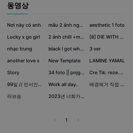
비즈니스 템플릿
동영상
마케팅
보안 센터
텍스트 및 오디오
라이프스타일 및 브이로그
29만
23.9만
6.1만
산업 템플릿
Nơi này có anh
고객 지원 센터
mẫu 2 ảnh ngang
aesthetic 1 foto
자동 캡션
사용자 지정 디자인
3.8만
3.2만
2.5만
Lucky x go girl
2 ảnh chill +màu
[8] DIE WITH A SMILE
요약 템플릿
캡션 템플릿
더 보기
공지
1.7만
1.5만
1.3만
nhạc trung
black I got white
3 ver
음성 인식
CapCut 서비스 약관 정보
7천
3.1천
2.2천
another love x
New Template
LAMINE YAMAL
텍스트에서 음성으로
리소스
Dreamina Seedance 2.0 Launch
1.8천
1.1천
969
Story
34 foto || pnjga hti
Cre Tik: reze.0610
튜토리얼 가이드
사용자 지정 음성
523
511
50
99일 // 민서인데님 음원, 참고
Work all day..
배경제거 직접 해야해요 (재업)
시장 동향
음성 보정
36
29
러브송
2023년 너희가 있어서 행복했어!
주요 추천
노이즈 제거
템플릿 트렌드 및 팁
1
이미지
더 보기