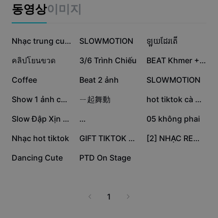
비즈니스 템플릿
동영상
이미지
마케팅
보안 센터
텍스트 및 오디오
라이프스타일 및 브이로그
200.4만
78.9만
77.6만
산업 템플릿
고객 지원 센터
Nhạc trung cuốn
SLOWMOTION
ឡួយដែរតើ
자동 캡션
사용자 지정 디자인
46.4만
29.7만
13.9만
คลิปโยนขวด
3/6 Trình Chiếu
BEAT Khmer + 2 Ảnh🔝
요약 템플릿
캡션 템플릿
더 보기
공지
12.6만
11.9만
8.1만
Coffee
Beat 2 ảnh
SLOWMOTION
음성 인식
CapCut 서비스 약관 정보
6.6만
4.3만
3만
Show 1 ảnh cháy
ㄧ起舞動
hot tiktok cà giật
텍스트에서 음성으로
리소스
Dreamina Seedance 2.0 Launch
2.7만
2.7만
1.7만
Slow Đập Xịn + Màu
…
05 không phai
튜토리얼 가이드
사용자 지정 음성
1.1만
4.5천
51
Nhạc hot tiktok
GIFT TIKTOK UNIVERS
[2] NHẠC REMIX CUỐN
시장 동향
음성 보정
44
41
Dancing Cute
PTD On Stage
주요 추천
노이즈 제거
템플릿 트렌드 및 팁
1
이미지
더 보기