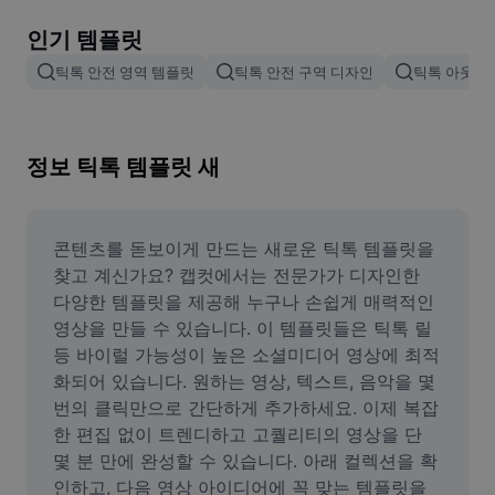
이미지 배경 삭제
인기 템플릿
이미지 병합
틱톡 안전 영역 템플릿
틱톡 안전 구역 디자인
틱톡 아웃트
이미지 보정기
이미지 비율 조정
정보 틱톡 템플릿 새
온라인 사진 에디터
밈 생성기
콘텐츠를 돋보이게 만드는 새로운 틱톡 템플릿을 
찾고 계신가요? 캡컷에서는 전문가가 디자인한 
AI Text Remover
다양한 템플릿을 제공해 누구나 손쉽게 매력적인 
영상을 만들 수 있습니다. 이 템플릿들은 틱톡 릴 
AI People Remover
등 바이럴 가능성이 높은 소셜미디어 영상에 최적
화되어 있습니다. 원하는 영상, 텍스트, 음악을 몇 
AI Inpainting
번의 클릭만으로 간단하게 추가하세요. 이제 복잡
Face Cutout
한 편집 없이 트렌디하고 고퀄리티의 영상을 단 
몇 분 만에 완성할 수 있습니다. 아래 컬렉션을 확
인하고, 다음 영상 아이디어에 꼭 맞는 템플릿을 