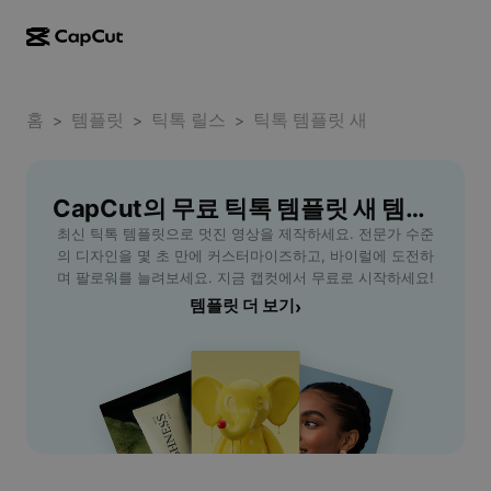
AI로 만들기
기능
정보
CapCut 데스크톱
홈
소셜 미디어 템플릿
템플릿
틱톡 릴스
틱톡 템플릿 새
>
>
>
AI 디자인
AI 도구
커뮤니티
CapCut 온라인
홀리데이 템플릿
동영상 스튜디오
동영상 에디터 및 생성기
CapCut의 무료 틱톡 템플릿 새 템플릿
CapCut Pad
더 보기
이니셔티브
최신 틱톡 템플릿으로 멋진 영상을 제작하세요. 전문가 수준
AI 동영상 생성기
이미지 에디터 및 생성기
CapCut 모바일
의 디자인을 몇 초 만에 커스터마이즈하고, 바이럴에 도전하
제휴 사용자
며 팔로워를 늘려보세요. 지금 캡컷에서 무료로 시작하세요!
AI 이미지 생성기
음성 생성기 및 에디터
Dreamina AI
템플릿 더 보기
›
캘린더 템플릿
개척자 프로그램
AI 이미지 보정기
더 보기
Pippit AI
기념일 템플릿
크리에이티브 파트너 프로그램
Dreamina Seedance 2.5
CapCut 크리에이티브 캠퍼스
사용 사례
Nano Banana Pro
효과 템플릿
소셜 미디어
Gemini Omni
도움말