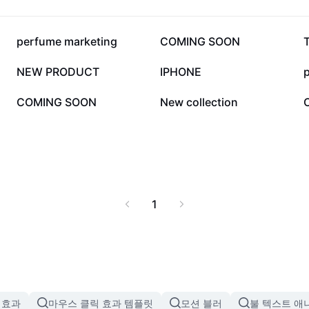
8.2만
3.1만
perfume marketing
COMING SOON
2.4천
2.1천
NEW PRODUCT
IPHONE
882
771
COMING SOON
New collection
1
 효과
마우스 클릭 효과 템플릿
모션 블러
불 텍스트 애