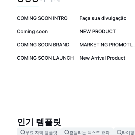
29.5만
19.4만
COMING SOON INTRO
Faça sua divulgação
9.3천
8.6천
Coming soon
NEW PRODUCT
1천
990
COMING SOON BRAND
MARKETING PROMOTION
299
154
COMING SOON LAUNCH
New Arrival Product
인기 템플릿
무료 자막 템플릿
흔들리는 텍스트 효과
타이핑