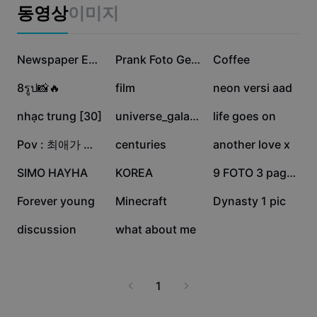
비즈니스 템플릿
동영상
이미지
마케팅
보안 센터
텍스트 및 오디오
라이프스타일 및 브이로그
102.5만
32.7만
12.7만
산업 템플릿
고객 지원 센터
Newspaper Edit 1:1
Prank Foto Geser 7s
Coffee
자동 캡션
사용자 지정 디자인
10.6만
7.1만
5.5만
8รูป📸🔥
film
neon versi aad
요약 템플릿
캡션 템플릿
더 보기
공지
3.1만
1.9만
1.9만
nhạc trung [30]
universe_galaxy
life goes on
음성 인식
CapCut 서비스 약관 정보
1.2만
7.7천
7천
Pov : 최애가 내 차에 탔다
centuries
another love x
텍스트에서 음성으로
리소스
Dreamina Seedance 2.0 Launch
5.5천
4.7천
4.3천
SIMO HAYHA
KOREA
9 FOTO 3 pages book
튜토리얼 가이드
사용자 지정 음성
3.9천
3.9천
3.4천
Forever young
Minecraft
Dynasty 1 pic
시장 동향
음성 보정
3.2천
2.5천
discussion
what about me
주요 추천
노이즈 제거
템플릿 트렌드 및 팁
1
이미지
더 보기