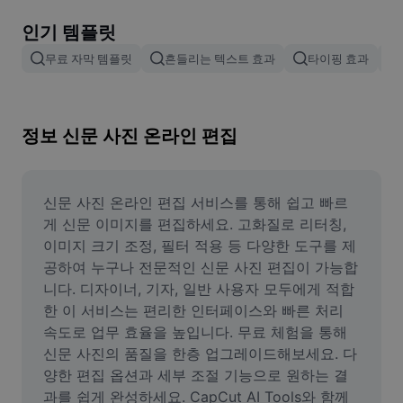
이미지 배경 삭제
인기 템플릿
이미지 병합
무료 자막 템플릿
흔들리는 텍스트 효과
타이핑 효과
이미지 보정기
이미지 비율 조정
정보 신문 사진 온라인 편집
온라인 사진 에디터
밈 생성기
신문 사진 온라인 편집 서비스를 통해 쉽고 빠르
게 신문 이미지를 편집하세요. 고화질로 리터칭, 
AI Text Remover
이미지 크기 조정, 필터 적용 등 다양한 도구를 제
공하여 누구나 전문적인 신문 사진 편집이 가능합
AI People Remover
니다. 디자이너, 기자, 일반 사용자 모두에게 적합
한 이 서비스는 편리한 인터페이스와 빠른 처리 
AI Inpainting
속도로 업무 효율을 높입니다. 무료 체험을 통해 
Face Cutout
신문 사진의 품질을 한층 업그레이드해보세요. 다
양한 편집 옵션과 세부 조절 기능으로 원하는 결
과를 쉽게 완성하세요. CapCut AI Tools와 함께 