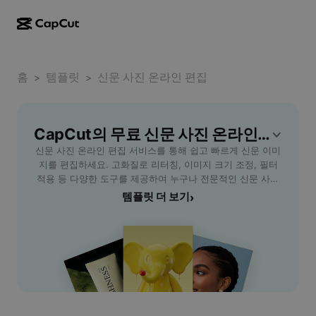
AI로 만들기
기능
정보
CapCut 데스크톱
홈
소셜 미디어 템플릿
템플릿
신문 사진 온라인 편집
>
>
AI 디자인
AI 도구
커뮤니티
CapCut 온라인
홀리데이 템플릿
동영상 스튜디오
동영상 에디터 및 생성기
CapCut의 무료 신문 사진 온라인 편집 템플릿
CapCut Pad
더 보기
이니셔티브
신문 사진 온라인 편집 서비스를 통해 쉽고 빠르게 신문 이미
AI 동영상 생성기
이미지 에디터 및 생성기
CapCut 모바일
지를 편집하세요. 고화질로 리터칭, 이미지 크기 조정, 필터
제휴 사용자
적용 등 다양한 도구를 제공하여 누구나 전문적인 신문 사진
AI 이미지 생성기
음성 생성기 및 에디터
Dreamina AI
편집이 가능합니다. 디자이너, 기자, 일반 사용자 모두에게 적
템플릿 더 보기
›
캘린더 템플릿
개척자 프로그램
합한 이 서비스는 편리한 인터페이스와 빠른 처리 속도로 업
AI 이미지 보정기
더 보기
Pippit AI
무 효율을 높입니다. 무료 체험을 통해 신문 사진의 품질을 한
기념일 템플릿
층 업그레이드해보세요. 다양한 편집 옵션과 세부 조절 기능
크리에이티브 파트너 프로그램
Dreamina Seedance 2.5
으로 원하는 결과를 쉽게 완성하세요. CapCut AI Tools와 함
께 신문 사진을 손쉽게 온라인에서 편집하고, 인상적인 이미
CapCut 크리에이티브 캠퍼스
사용 사례
Nano Banana Pro
지를 만들어 보세요.
효과 템플릿
소셜 미디어
Gemini Omni
도움말