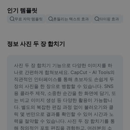
이미지 배경 삭제
인기 템플릿
이미지 병합
무료 자막 템플릿
흔들리는 텍스트 효과
타이핑 효과
이미지 보정기
이미지 비율 조정
정보 사진 두 장 합치기
온라인 사진 에디터
밈 생성기
사진 두 장 합치기 기능으로 다양한 이미지를 하
나로 간편하게 합쳐보세요. CapCut - AI Tools의 
AI Text Remover
직관적인 인터페이스를 통해 초보자도 손쉽게 두 
장의 사진을 한 장으로 병합할 수 있습니다. SNS
AI People Remover
용 콜라주 제작, 소중한 순간을 한 화면에 담기, 또
는 비교 이미지 생성 등 다양한 활용이 가능합니
AI Inpainting
다. 별도의 복잡한 편집 과정 없이 불러오기와 클
Face Cutout
릭 몇 번만으로 결과를 확인할 수 있어 시간과 노
력을 절약할 수 있습니다. 사진 두 장 합치기를 통
해 창의적인 포토 편집을 경험하고, 여러분의 소