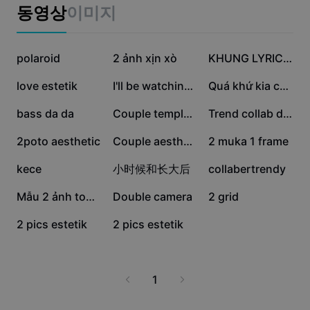
비즈니스 템플릿
동영상
이미지
마케팅
보안 센터
텍스트 및 오디오
라이프스타일 및 브이로그
141.5만
71만
32.2만
산업 템플릿
polaroid
고객 지원 센터
2 ảnh xịn xò
KHUNG LYRICS + MÀU
자동 캡션
사용자 지정 디자인
30.8만
20.4만
20.1만
love estetik
I'll be watching you
Quá khứ kia của anh
요약 템플릿
캡션 템플릿
더 보기
공지
17.5만
16만
15.3만
bass da da
Couple template
Trend collab dj righ
음성 인식
CapCut 서비스 약관 정보
13.5만
12.3만
9.7만
2poto aesthetic
Couple aesthetic
2 muka 1 frame
텍스트에서 음성으로
리소스
Dreamina Seedance 2.0 Launch
7.2만
5.8만
5.3만
kece
小时候和长大后
collabertrendy
튜토리얼 가이드
사용자 지정 음성
5.2만
2.1만
3
Mẫu 2 ảnh tone xinh
Double camera
2 grid
시장 동향
음성 보정
0
0
2 pics estetik
2 pics estetik
주요 추천
노이즈 제거
템플릿 트렌드 및 팁
1
이미지
더 보기