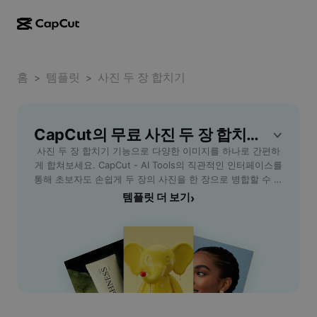
AI로 만들기
기능
정보
CapCut 데스크톱
홈
소셜 미디어 템플릿
템플릿
사진 두 장 합치기
>
>
AI 디자인
AI 도구
커뮤니티
CapCut 온라인
홀리데이 템플릿
동영상 스튜디오
동영상 에디터 및 생성기
CapCut의 무료 사진 두 장 합치기 템플릿
CapCut Pad
더 보기
이니셔티브
사진 두 장 합치기 기능으로 다양한 이미지를 하나로 간편하
AI 동영상 생성기
이미지 에디터 및 생성기
CapCut 모바일
게 합쳐보세요. CapCut - AI Tools의 직관적인 인터페이스를
제휴 사용자
통해 초보자도 손쉽게 두 장의 사진을 한 장으로 병합할 수 있
AI 이미지 생성기
음성 생성기 및 에디터
Dreamina AI
습니다. SNS용 콜라주 제작, 소중한 순간을 한 화면에 담기,
템플릿 더 보기
›
캘린더 템플릿
개척자 프로그램
또는 비교 이미지 생성 등 다양한 활용이 가능합니다. 별도의
AI 이미지 보정기
더 보기
Pippit AI
복잡한 편집 과정 없이 불러오기와 클릭 몇 번만으로 결과를
기념일 템플릿
확인할 수 있어 시간과 노력을 절약할 수 있습니다. 사진 두
크리에이티브 파트너 프로그램
Dreamina Seedance 2.5
장 합치기를 통해 창의적인 포토 편집을 경험하고, 여러분의
소중한 이미지를 새로운 방식으로 연출하세요. PC, 모바일 모
CapCut 크리에이티브 캠퍼스
사용 사례
Nano Banana Pro
두 지원하여 언제 어디서든 편리하게 이용할 수 있습니다.
효과 템플릿
소셜 미디어
Gemini Omni
도움말