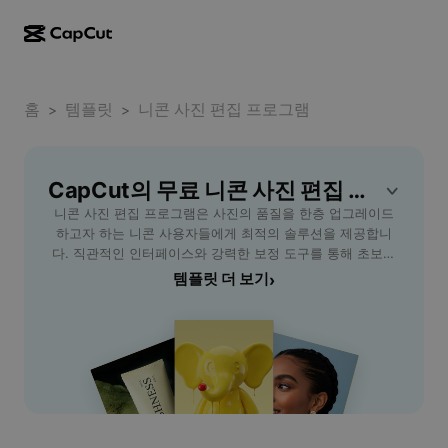
AI로 만들기
기능
정보
CapCut 데스크톱
홈
소셜 미디어 템플릿
템플릿
니콘 사진 편집 프로그램
>
>
AI 디자인
AI 도구
커뮤니티
CapCut 온라인
홀리데이 템플릿
동영상 스튜디오
동영상 에디터 및 생성기
CapCut의 무료 니콘 사진 편집 프로그램 템플릿
CapCut Pad
더 보기
이니셔티브
니콘 사진 편집 프로그램은 사진의 품질을 한층 업그레이드
AI 동영상 생성기
이미지 에디터 및 생성기
CapCut 모바일
하고자 하는 니콘 사용자들에게 최적의 솔루션을 제공합니
제휴 사용자
다. 직관적인 인터페이스와 강력한 보정 도구를 통해 초보자
AI 이미지 생성기
음성 생성기 및 에디터
Dreamina AI
부터 전문가까지 손쉽게 원하는 분위기의 사진을 완성할 수
템플릿 더 보기
›
캘린더 템플릿
개척자 프로그램
있습니다. RAW 파일 변환, 색상 보정, 밝기 및 콘트라스트 조
AI 이미지 보정기
더 보기
Pippit AI
절 등 다양한 편집 기능을 지원하여 디테일한 이미지 연출이
기념일 템플릿
가능합니다. 특히, 대량의 사진을 효율적으로 관리하고 빠르
크리에이티브 파트너 프로그램
Dreamina Seedance 2.5
게 원하는 효과를 적용할 수 있어 여행, 인물, 풍경 등 다양한
촬영 환경에 적합합니다. 니콘 카메라와 완벽하게 연동되어
CapCut 크리에이티브 캠퍼스
사용 사례
Nano Banana Pro
촬영 후 작업 흐름을 간소화하며, 사용자 맞춤 프리셋 및 배치
효과 템플릿
편집 기능을 통해 생산성을 높일 수 있습니다. 지금 니콘 사진
소셜 미디어
Gemini Omni
편집 프로그램으로 더욱 창의적이고 멋진 결과물을 경험해
도움말