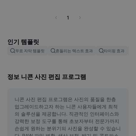
비즈니스 템플릿
보세요.
마케팅
보안 센터
텍스트 및 오디오
1
라이프스타일 및 브이로그
산업 템플릿
고객 지원 센터
자동 캡션
사용자 지정 디자인
요약 템플릿
인기 템플릿
캡션 템플릿
더 보기
공지
무료 자막 템플릿
흔들리는 텍스트 효과
타이핑 효과
음성 인식
CapCut 서비스 약관 정보
텍스트에서 음성으로
리소스
Dreamina Seedance 2.0 Launch
정보 니콘 사진 편집 프로그램
튜토리얼 가이드
사용자 지정 음성
시장 동향
음성 보정
니콘 사진 편집 프로그램은 사진의 품질을 한층 
주요 추천
노이즈 제거
업그레이드하고자 하는 니콘 사용자들에게 최적
의 솔루션을 제공합니다. 직관적인 인터페이스와 
템플릿 트렌드 및 팁
강력한 보정 도구를 통해 초보자부터 전문가까지 
이미지
손쉽게 원하는 분위기의 사진을 완성할 수 있습니
더 보기
다. RAW 파일 변환, 색상 보정, 밝기 및 콘트라스