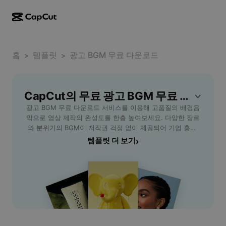
AI로 만들기
기능
정보
CapCut 데스크톱
홈
소셜 미디어 템플릿
템플릿
광고 BGM 무료 다운로드
>
>
AI 디자인
AI 도구
커뮤니티
CapCut 온라인
홀리데이 템플릿
동영상 스튜디오
동영상 에디터 및 생성기
CapCut의 무료 광고 BGM 무료 다운로드 템플릿
CapCut Pad
더 보기
이니셔티브
광고 BGM 무료 다운로드 서비스를 이용해 고품질의 배경음
AI 동영상 생성기
이미지 에디터 및 생성기
CapCut 모바일
악으로 영상 제작의 완성도를 한층 높여보세요. 다양한 장르
제휴 사용자
와 분위기의 BGM이 저작권 걱정 없이 제공되어 기업 홍보,
AI 이미지 생성기
음성 생성기 및 에디터
Dreamina AI
유튜브 광고, SNS 콘텐츠 등 다양한 프로젝트에 자유롭게 활
템플릿 더 보기
›
캘린더 템플릿
개척자 프로그램
용할 수 있습니다. 손쉬운 검색과 빠른 다운로드 기능으로 시
AI 이미지 보정기
더 보기
Pippit AI
간과 비용을 절약하고, 브랜드 맞춤 음원 선택으로 메시지 전
기념일 템플릿
달력을 강화하세요. 광고 제작이 처음인 초보자부터, 전문적
크리에이티브 파트너 프로그램
Dreamina Seedance 2.5
인 마케팅 담당자까지 누구나 쉽게 사용할 수 있도록 구성되
어 있어 효율적인 광고 영상 제작에 최적화된 솔루션을 경험
CapCut 크리에이티브 캠퍼스
사용 사례
Nano Banana Pro
할 수 있습니다. CapCut - AI Tools를 통해 광고 BGM을 무
효과 템플릿
료로 다운로드하고, 창의적인 콘텐츠를 지금 바로 만들어보
소셜 미디어
Gemini Omni
세요.
도움말