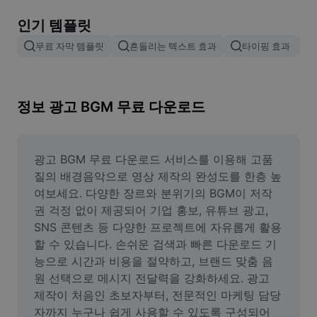
이미지 배경 삭제
인기 템플릿
이미지 병합
무료 자막 템플릿
흔들리는 텍스트 효과
타이핑 효과
이미지 보정기
이미지 비율 조정
정보 광고 BGM 무료 다운로드
온라인 사진 에디터
밈 생성기
광고 BGM 무료 다운로드 서비스를 이용해 고품
질의 배경음악으로 영상 제작의 완성도를 한층 높
AI Text Remover
여보세요. 다양한 장르와 분위기의 BGM이 저작
권 걱정 없이 제공되어 기업 홍보, 유튜브 광고, 
AI People Remover
SNS 콘텐츠 등 다양한 프로젝트에 자유롭게 활용
할 수 있습니다. 손쉬운 검색과 빠른 다운로드 기
AI Inpainting
능으로 시간과 비용을 절약하고, 브랜드 맞춤 음
Face Cutout
원 선택으로 메시지 전달력을 강화하세요. 광고 
제작이 처음인 초보자부터, 전문적인 마케팅 담당
자까지 누구나 쉽게 사용할 수 있도록 구성되어 