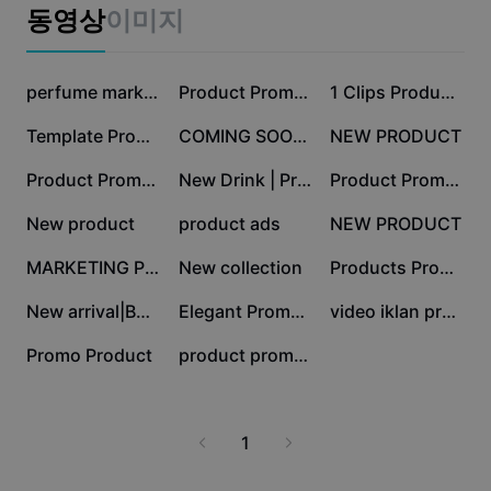
비즈니스 템플릿
동영상
이미지
마케팅
보안 센터
텍스트 및 오디오
라이프스타일 및 브이로그
8.2만
6.9만
1.3만
산업 템플릿
고객 지원 센터
perfume marketing
Product Promotion
1 Clips Product|Ads
자동 캡션
사용자 지정 디자인
1.3만
1만
6.4천
Template Produk
COMING SOON SERIES
NEW PRODUCT
요약 템플릿
캡션 템플릿
더 보기
공지
5.5천
4.7천
2.4천
Product Promotion
New Drink | Product
Product Promotion
음성 인식
CapCut 서비스 약관 정보
2천
1.6천
1.3천
New product
product ads
NEW PRODUCT
텍스트에서 음성으로
리소스
Dreamina Seedance 2.0 Launch
887
756
484
MARKETING PROMOTION
New collection
Products Promocio
튜토리얼 가이드
사용자 지정 음성
454
401
0
New arrival|Buynow
Elegant Promotion
video iklan produk
시장 동향
음성 보정
0
0
Promo Product
product promotion ad
주요 추천
노이즈 제거
템플릿 트렌드 및 팁
1
이미지
더 보기