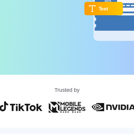
Trusted by