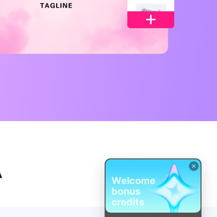
Welcome
bonus
credits