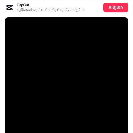
CapCut
ទាញយក
កម្មវិធីកាត់តវីដេអូទាំងអស់​នៅ​កន្លែង​តែ​មួយដែលពេញនិយម