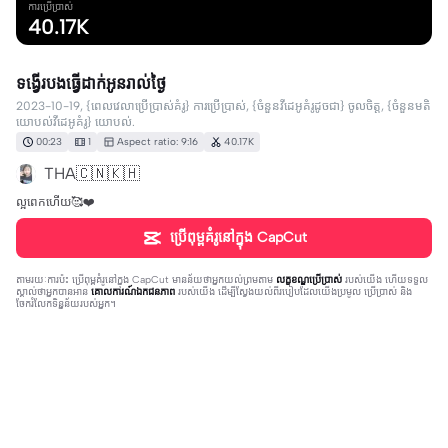
ការប្រើប្រាស់
40.17K
ទង្វេីរបងធ្វេីដាក់អូនរាល់ថ្ងៃ
2023-10-19, {ពេលវេលាប្រើប្រាស់គំរូ} ការប្រើប្រាស់, {ចំនួនវីដេអូគំរូដូចជា} ចូលចិត្ត, {ចំនួនមតិ
យោបល់វីដេអូគំរូ} យោបល់.
00:23
1
Aspect ratio: 9:16
40.17K
THA🇨🇳🇰🇭
ល្អពេកហេីយ🥰❤️
ប្រើពុម្ពគំរូនៅក្នុង CapCut
តាមរយៈការប៉ះ
ប្រើពុម្ពគំរូនៅក្នុង CapCut
មានន័យថាអ្នកយល់ព្រមតាម
លក្ខខណ្ឌប្រើប្រាស់
របស់យើង ហើយទទួល
ស្គាល់ថាអ្នកបានអាន
គោលការណ៍ឯកជនភាព
របស់យើង ដើម្បីស្វែងយល់ពីរបៀបដែលយើងប្រមូល ប្រើប្រាស់ និង
ចែករំលែកទិន្នន័យរបស់អ្នក។
36 comments
NimZin
·
2023-10-21
ចែសំណាងហា