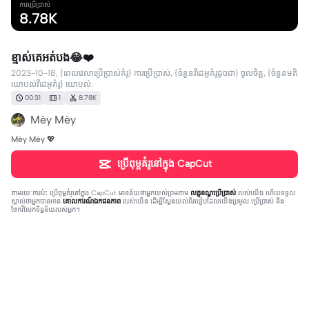
ការប្រើប្រាស់
8.78K
ខ្មាស់គេអត់បង😂❤️
2023-10-18, {ពេលវេលាប្រើប្រាស់គំរូ} ការប្រើប្រាស់, {ចំនួនវីដេអូគំរូដូចជា} ចូលចិត្ត, {ចំនួនមតិ
យោបល់វីដេអូគំរូ} យោបល់.
00:31
1
8.78K
Mèy Mèy
Mèy Méy 💖
ប្រើពុម្ពគំរូនៅក្នុង CapCut
តាមរយៈការប៉ះ
ប្រើពុម្ពគំរូនៅក្នុង CapCut
មានន័យថាអ្នកយល់ព្រមតាម
លក្ខខណ្ឌប្រើប្រាស់
របស់យើង ហើយទទួល
ស្គាល់ថាអ្នកបានអាន
គោលការណ៍ឯកជនភាព
របស់យើង ដើម្បីស្វែងយល់ពីរបៀបដែលយើងប្រមូល ប្រើប្រាស់ និង
ចែករំលែកទិន្នន័យរបស់អ្នក។
21 comments
Ah Den905
·
2023-10-20
ចែស្អាតមេះ❤️