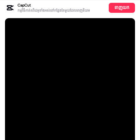
CapCut
ទាញយក
កម្មវិធីកាត់តវីដេអូទាំងអស់​នៅ​កន្លែង​តែ​មួយដែលពេញនិយម