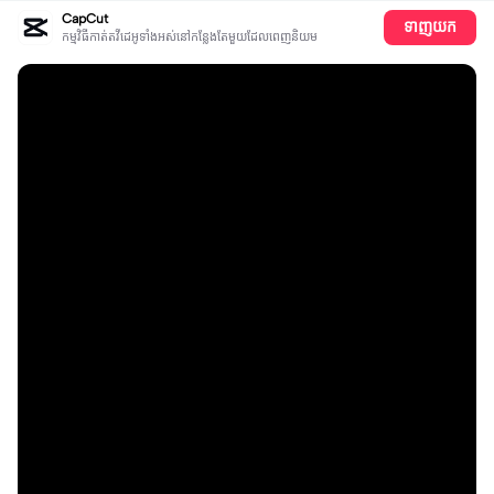
CapCut
ទាញយក
កម្មវិធីកាត់តវីដេអូទាំងអស់​នៅ​កន្លែង​តែ​មួយដែលពេញនិយម