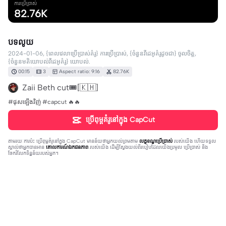
ការប្រើប្រាស់
82.76K
បទលូយ
2024-01-06, {ពេលវេលាប្រើប្រាស់គំរូ} ការប្រើប្រាស់, {ចំនួនវីដេអូគំរូដូចជា} ចូលចិត្ត,
{ចំនួនមតិយោបល់វីដេអូគំរូ} យោបល់.
00:15
3
Aspect ratio: 9:16
82.76K
Zaii Beth cut🎟️[🇰🇭]
#ផុសឡើងវិញ់ #capcut 🔥🔥
ប្រើពុម្ពគំរូនៅក្នុង CapCut
តាមរយៈការប៉ះ
ប្រើពុម្ពគំរូនៅក្នុង CapCut
មានន័យថាអ្នកយល់ព្រមតាម
លក្ខខណ្ឌប្រើប្រាស់
របស់យើង ហើយទទួល
ស្គាល់ថាអ្នកបានអាន
គោលការណ៍ឯកជនភាព
របស់យើង ដើម្បីស្វែងយល់ពីរបៀបដែលយើងប្រមូល ប្រើប្រាស់ និង
ចែករំលែកទិន្នន័យរបស់អ្នក។
105 comments
Ĵģ Ĵüķ Mä
·
2024-10-12
គាត់លែងចេញ់វីឌីអូហើយ👍