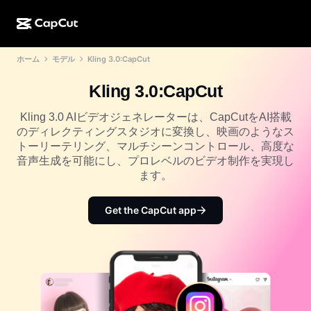
ホーム
モデル
Kling 3.0:CapCut
AI作成
機能
その他の情報
CapCutデスクトップ
ソーシャルメディアのテンプレート
Kling 3.0:CapCut
AIデザイン
AIツール
コミュニティ
CapCutオンライン
ホリデーのテンプレート
Kling 3.0 AIビデオジェネレーターは、CapCutをAI搭載
動画スタジオ
動画エディター＆ジェネレーター
のディレクティングスタジオに変換し、映画のようなス
CapCut Pad
その他
取り組み
トーリーテリング、マルチシーンコントロール、高度な
AI動画ジェネレーター
画像エディター＆ジェネレーター
CapCutモバイル
音声生成を可能にし、プロレベルのビデオ制作を実現し
アフィリエイト
ます。
AI画像ジェネレーター
音声ジェネレーター＆エディター
Dreamina AI
カレンダーのテンプレート
パイオニアプログラム
Get the CapCut app
AI画像補正ツール
その他
Pippit AI
アニバーサリーのテンプレート
クリエイティブパートナープログラム
Dreamina Seedance 2.5
CapCutクリエイティブキャンパス
ユースケース
Nano Banana Pro
エフェクトのテンプレート
ソーシャルメディア
Gemini Omni