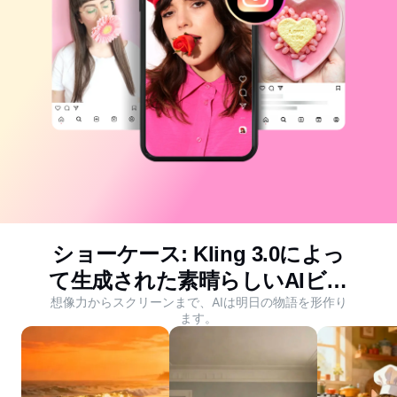
ビジネスのテンプレート
ヘルプ
マーケティング
トラストセンター
テキストとオーディオ
ライフスタイル＆ブイログ
産業のテンプレート
ヘルプセンター
自動キャプション
カスタムデザイン
振り返りのテンプレート
キャプションテンプレート
その他
ニュースルーム
音声認識
CapCutの利用規約について
テキスト読み上げ
リソース
Dreamina Seedance 2.0 Launch
ハウツーガイド
カスタム音声
ショーケース: Kling 3.0によっ
マーケットトレンド
声を加工
て生成された素晴らしいAIビデ
想像力からスクリーンまで、AIは明日の物語を形作り
オ
ピックアップ
ノイズ軽減
ます。
CapCutを起動
テンプレートのトレンドとヒント
画像
その他