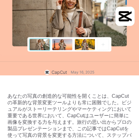
ビジネスのテンプレート
ヘルプ
マーケティング
トラストセンター
テキストとオーディオ
ライフスタイル＆ブイログ
産業のテンプレート
ヘルプセンター
自動キャプション
カスタムデザイン
振り返りのテンプレート
キャプションテンプレート
その他
ニュースルーム
音声認識
CapCutの利用規約について
テキスト読み上げ
リソース
CapCut
May 16, 2025
Dreamina Seedance 2.0 Launch
ハウツーガイド
カスタム音声
マーケットトレンド
声を加工
あなたの写真の創造的な可能性を開くことは、CapCut
の革新的な背景変更ツールよりも常に困難でした。ビジ
ピックアップ
ノイズ軽減
ュアルがストーリーテリングやマーケティングにおいて
重要である世界において、CapCutはユーザーに簡単に
CapCutを起動
テンプレートのトレンドとヒント
画像を変換する力を与えます。旅行の思い出からプロの
製品プレゼンテーションまで、この記事ではCapCutを
画像
使って写真の背景を変更する方法について、ステップバ
その他