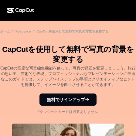
AI作成
機能
その他の情報
ホーム
Resource
CapCutを使用して無料で写真の背景を変更する
CapCutデスクトップ
ソーシャルメディアのテンプレート
AIデザイン
AIツール
コミュニティ
CapCutオンライン
ホリデーのテンプレート
CapCutを使用して無料で写真の背景を
動画スタジオ
動画エディター＆ジェネレーター
CapCut Pad
変更する
その他
取り組み
AI動画ジェネレーター
画像エディター＆ジェネレーター
CapCutの高度な写真編集機能を使って、写真の背景を変更しましょう。旅行
CapCutモバイル
の思い出、芸術的な表現、プロフェッショナルなプレゼンテーションに最適
アフィリエイト
なこのガイドでは、ステップバイステップの手順とクリエイティブなヒント
AI画像ジェネレーター
音声ジェネレーター＆エディター
Dreamina AI
を提供して、イメージを向上させることができます。
カレンダーのテンプレート
パイオニアプログラム
AI画像補正ツール
その他
Pippit AI
アニバーサリーのテンプレート
無料でサインアップ
クリエイティブパートナープログラム
Dreamina Seedance 2.5
*クレジットカードは必要ありません
CapCutクリエイティブキャンパス
ユースケース
Nano Banana Pro
エフェクトのテンプレート
ソーシャルメディア
Gemini Omni