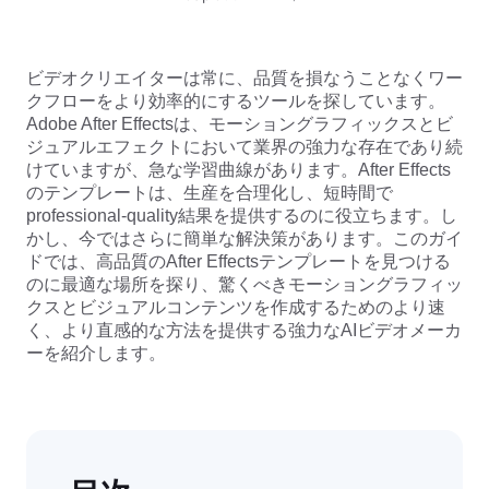
ビジネスのテンプレート
ヘルプ
マーケティング
トラストセンター
テキストとオーディオ
ライフスタイル＆ブイログ
ビデオクリエイターは常に、品質を損なうことなくワー
産業のテンプレート
ヘルプセンター
クフローをより効率的にするツールを探しています。
自動キャプション
カスタムデザイン
Adobe After Effectsは、モーショングラフィックスとビ
振り返りのテンプレート
ジュアルエフェクトにおいて業界の強力な存在であり続
キャプションテンプレート
その他
ニュースルーム
けていますが、急な学習曲線があります。After Effects
のテンプレートは、生産を合理化し、短時間で
音声認識
CapCutの利用規約について
professional-quality結果を提供するのに役立ちます。し
かし、今ではさらに簡単な解決策があります。このガイ
テキスト読み上げ
リソース
Dreamina Seedance 2.0 Launch
ドでは、高品質のAfter Effectsテンプレートを見つける
のに最適な場所を探り、驚くべきモーショングラフィッ
ハウツーガイド
カスタム音声
クスとビジュアルコンテンツを作成するためのより速
く、より直感的な方法を提供する強力なAIビデオメーカ
マーケットトレンド
声を加工
ーを紹介します。
ピックアップ
ノイズ軽減
CapCutを起動
テンプレートのトレンドとヒント
画像
その他