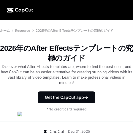
AI作成
機能
その他の情報
ホーム
Resource
2025年のAfter Effectsテンプレートの究極のガイド
CapCutデスクトップ
ソーシャルメディアのテンプレート
AIデザイン
AIツール
コミュニティ
CapCutオンライン
ホリデーのテンプレート
2025年のAfter Effectsテンプレートの究
動画スタジオ
動画エディター＆ジェネレーター
CapCut Pad
極のガイド
その他
取り組み
AI動画ジェネレーター
画像エディター＆ジェネレーター
Discover what After Effects templates are, where to find the best ones, and
CapCutモバイル
how CapCut can be an easier alternative for creating stunning videos with its
アフィリエイト
vast library of video templates. Learn to make professional videos in
AI画像ジェネレーター
音声ジェネレーター＆エディター
Dreamina AI
minutes!
カレンダーのテンプレート
パイオニアプログラム
AI画像補正ツール
その他
Pippit AI
アニバーサリーのテンプレート
Get the CapCut app
クリエイティブパートナープログラム
Dreamina Seedance 2.5
*No credit card required
CapCutクリエイティブキャンパス
ユースケース
Nano Banana Pro
エフェクトのテンプレート
ソーシャルメディア
Gemini Omni
CapCut
Dec 31, 2025