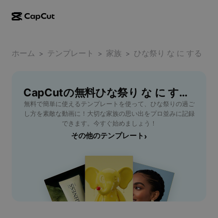
AI作成
機能
その他の情報
CapCutデスクトップ
ホーム
ソーシャルメディアのテンプレート
テンプレート
家族
ひな祭り な に する
>
>
>
AIデザイン
AIツール
コミュニティ
CapCutオンライン
ホリデーのテンプレート
動画スタジオ
動画エディター＆ジェネレーター
CapCutの無料ひな祭り な に するテンプレート
CapCut Pad
その他
取り組み
無料で簡単に使えるテンプレートを使って、ひな祭りの過ご
AI動画ジェネレーター
画像エディター＆ジェネレーター
CapCutモバイル
し方を素敵な動画に！大切な家族の思い出をプロ並みに記録
アフィリエイト
できます。今すぐ始めましょう！
AI画像ジェネレーター
音声ジェネレーター＆エディター
Dreamina AI
その他のテンプレート
›
カレンダーのテンプレート
パイオニアプログラム
AI画像補正ツール
その他
Pippit AI
アニバーサリーのテンプレート
クリエイティブパートナープログラム
Dreamina Seedance 2.5
CapCutクリエイティブキャンパス
ユースケース
Nano Banana Pro
エフェクトのテンプレート
ソーシャルメディア
Gemini Omni
ヘルプ