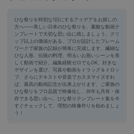
画像背景削除
画像結合
ひな祭りを特別な1日にするアイデアをお探しの
方へ——美しい日本のひな祭りを、素敵な動画テ
画像補正ツール
ンプレートで大切な思い出に残しましょう。クリ
ップ以上の価値がある、プロが設計したフレーム
画像サイズ変更
ワークで家族の記録が簡単に完成します。繊細な
オンライン写真エディター
ひな人形、伝統の料理、明るいお祝いシーンを美
しく動画で紹介。編集経験ゼロでもOK。好きな
ミームジェネレーター
デザインを選び、写真や動画をドラッグ＆ドロッ
プ、さらにテキストや音楽でカスタマイズすれ
AI Text Remover
ば、最高の動画記念が出来上がります。ご家族の
ひな祭りをプロ品質で映像化し、何年も共有・保
AI People Remover
存できる思い出へ。ひな祭りテンプレート集を今
AI Inpainting
すぐチェックして、理想の映像作りを始めましょ
う！
Face Cutout