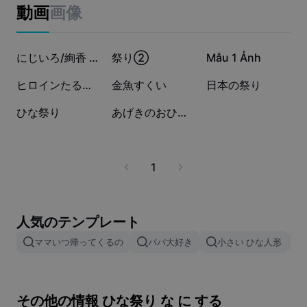
ビジネスのテンプレート
動画
画像
マーケティング
トラストセンター
テキストとオーディオ
ライフスタイル＆ブイログ
1.2万
62
54
産業のテンプレート
ヘルプセンター
にじいろ/絢香 手紙風✉️💞
祭り②
Mẫu 1 Ảnh
自動キャプション
カスタムデザイン
44
14
3
ヒロインたるもの！
金魚すくい
日本の祭り
振り返りのテンプレート
キャプションテンプレート
その他
ニュースルーム
2
0
ひな祭り
あげきのおひなさん
音声認識
CapCutの利用規約について
テキスト読み上げ
リソース
Dreamina Seedance 2.0 Launch
1
ハウツーガイド
カスタム音声
マーケットトレンド
声を加工
人気のテンプレート
ピックアップ
ノイズ軽減
ママいつ帰ってくるの
パパ大好き
小さい ひな人形
テンプレートのトレンドとヒント
画像
その他の情報 ひな祭り な に する
その他