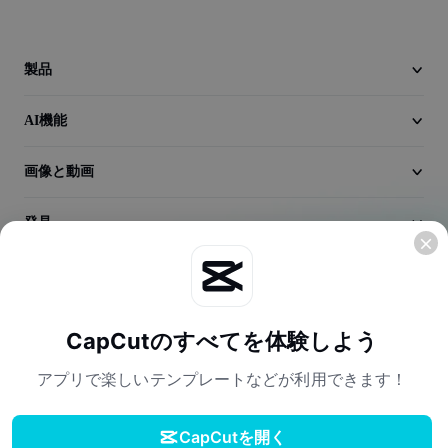
動画
動画背景削除
製品
品質向上
AI機能
動画エディター
画像と動画
動画のトリミング
動画への字幕追加
発見
動画コンバーター
会社情報
CapCutのすべてを体験しよう
アプリで楽しいテンプレートなどが利用できます！
CapCutを開く
利用規約
プライバシーポリシー
Cookieポリシー