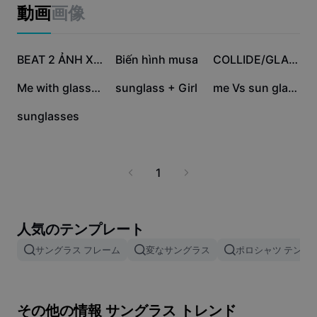
ビジネスのテンプレート
動画
画像
マーケティング
トラストセンター
テキストとオーディオ
ライフスタイル＆ブイログ
20万
2.7万
3978
産業のテンプレート
ヘルプセンター
BEAT 2 ẢNH XỊN
Biến hình musa
COLLIDE/GLASSES
自動キャプション
カスタムデザイン
2512
311
188
Me with glasses
sunglass + Girl
me Vs sun glasses
振り返りのテンプレート
キャプションテンプレート
その他
ニュースルーム
0
sunglasses
音声認識
CapCutの利用規約について
テキスト読み上げ
リソース
Dreamina Seedance 2.0 Launch
1
ハウツーガイド
カスタム音声
マーケットトレンド
声を加工
人気のテンプレート
ピックアップ
ノイズ軽減
サングラス フレーム
変なサングラス
ポロシャツ テンプ
テンプレートのトレンドとヒント
画像
その他の情報 サングラス トレンド
その他