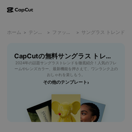
AI作成
機能
その他の情報
CapCutデスクトップ
ホーム
ソーシャルメディアのテンプレート
テンプレート
ファッション小物
サングラス トレンド
>
>
>
AIデザイン
AIツール
コミュニティ
CapCutオンライン
ホリデーのテンプレート
動画スタジオ
動画エディター＆ジェネレーター
CapCutの無料サングラス トレンドテンプレート
CapCut Pad
その他
取り組み
2024年の話題サングラストレンドを徹底紹介！人気のフレ
AI動画ジェネレーター
画像エディター＆ジェネレーター
CapCutモバイル
ームやレンズカラー、最新機能を押さえて、ワンランク上の
アフィリエイト
おしゃれを楽しもう。
AI画像ジェネレーター
音声ジェネレーター＆エディター
Dreamina AI
その他のテンプレート
›
カレンダーのテンプレート
パイオニアプログラム
AI画像補正ツール
その他
Pippit AI
アニバーサリーのテンプレート
クリエイティブパートナープログラム
Dreamina Seedance 2.5
CapCutクリエイティブキャンパス
ユースケース
Nano Banana Pro
エフェクトのテンプレート
ソーシャルメディア
Gemini Omni
ヘルプ