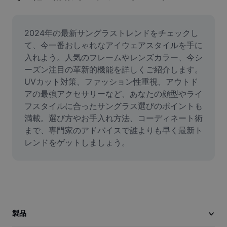
画像背景削除
画像結合
2024年の最新サングラストレンドをチェックし
て、今一番おしゃれなアイウェアスタイルを手に
画像補正ツール
入れよう。人気のフレームやレンズカラー、今シ
ーズン注目の革新的機能を詳しくご紹介します。
画像サイズ変更
UVカット対策、ファッション性重視、アウトド
オンライン写真エディター
アの最強アクセサリーなど、あなたの顔型やライ
フスタイルに合ったサングラス選びのポイントも
ミームジェネレーター
満載。選び方やお手入れ方法、コーディネート術
まで、専門家のアドバイスで誰よりも早く最新ト
AI Text Remover
レンドをゲットしましょう。
AI People Remover
AI Inpainting
Face Cutout
製品