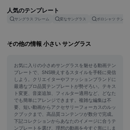
画像背景削除
人気のテンプレート
画像結合
サングラス フレーム
変なサングラス
ポロシャツ テンプ
画像補正ツール
画像サイズ変更
その他の情報 小さい サングラス
オンライン写真エディター
ミームジェネレーター
お気に入りの小さめサングラスを魅せる動画テン
プレートで、SNS映えするスタイルを手軽に発信
AI Text Remover
しよう。クリエイターやファッションブランドに
最適なプロ品質テンプレートが勢ぞろい。テキス
AI People Remover
ト変更、音楽追加、フィルター適用など、どなた
でも簡単にアレンジできます。複雑な編集は不
AI Inpainting
要、短い動画からアクセサリーフォーカスのルッ
Face Cutout
クブックまで、高品質コンテンツが数分で完成。
下記コレクションからあなたのイメージに合うテ
ンプレートを選び、理想の動画を今すぐ形にしま