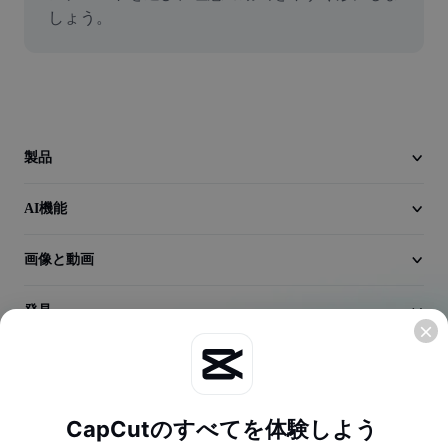
動画
しょう。
動画背景削除
品質向上
動画エディター
製品
動画のトリミング
AI機能
動画への字幕追加
画像と動画
動画コンバーター
発見
会社情報
CapCutのすべてを体験しよう