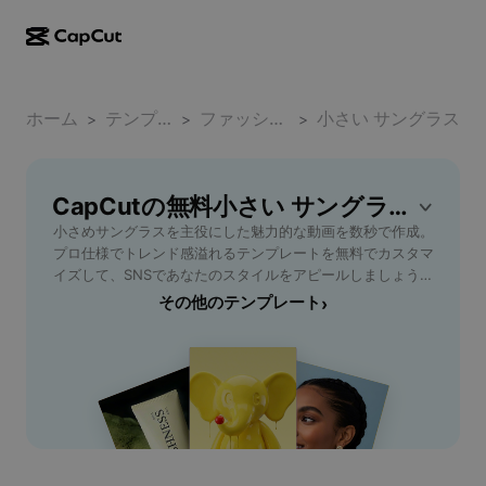
AI作成
機能
その他の情報
CapCutデスクトップ
ホーム
ソーシャルメディアのテンプレート
テンプレート
ファッション小物
小さい サングラス
>
>
>
AIデザイン
AIツール
コミュニティ
CapCutオンライン
ホリデーのテンプレート
動画スタジオ
動画エディター＆ジェネレーター
CapCutの無料小さい サングラステンプレート
CapCut Pad
その他
取り組み
小さめサングラスを主役にした魅力的な動画を数秒で作成。
AI動画ジェネレーター
画像エディター＆ジェネレーター
CapCutモバイル
プロ仕様でトレンド感溢れるテンプレートを無料でカスタマ
アフィリエイト
イズして、SNSであなたのスタイルをアピールしましょう。
AI画像ジェネレーター
音声ジェネレーター＆エディター
Dreamina AI
今すぐ始めよう！
その他のテンプレート
›
カレンダーのテンプレート
パイオニアプログラム
AI画像補正ツール
その他
Pippit AI
アニバーサリーのテンプレート
クリエイティブパートナープログラム
Dreamina Seedance 2.5
CapCutクリエイティブキャンパス
ユースケース
Nano Banana Pro
エフェクトのテンプレート
ソーシャルメディア
Gemini Omni
ヘルプ