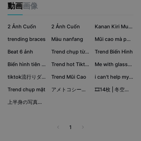
ビジネスのテンプレート
動画
画像
マーケティング
トラストセンター
テキストとオーディオ
ライフスタイル＆ブイログ
43.6万
15.8万
12.1万
産業のテンプレート
2 Ảnh Cuốn
ヘルプセンター
2 Ảnh Cuốn
Kanan Kiri Muter
自動キャプション
カスタムデザイン
6.1万
2.6万
2.6万
trending braces
Màu nanfang
Mũi cao mà phải nhìn
振り返りのテンプレート
キャプションテンプレート
その他
ニュースルーム
2万
9757
6681
Beat 6 ảnh
Trend chụp từ trên
Trend Biến Hình
音声認識
CapCutの利用規約について
3843
2552
2484
Biến hình tiên cá
Trend hot Tiktok
Me with glasses
テキスト読み上げ
リソース
Dreamina Seedance 2.0 Launch
1820
1452
1402
tiktok流行りダンス😎👌
Trend Mũi Cao
i can't help myself
ハウツーガイド
カスタム音声
1114
191
16
Trend chụp mặt
アメトコシータ実写版
🎞️14枚 | 冬空ラプソディー
マーケットトレンド
声を加工
2
上半身の写真１枚で、エスコートされます
ピックアップ
ノイズ軽減
テンプレートのトレンドとヒント
1
画像
その他