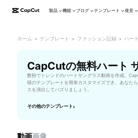
製品
機能
ブログ
テンプレート
発見
ホーム
テンプレート
ファッション記録
ハート
>
>
>
CapCutの無料ハート
数秒でトレンドのハートサングラス動画を作成。Cap
様のテンプレートを簡単カスタマイズでき、あなたら
スを演出してバズりましょう。
その他のテンプレート
›
動画
画像