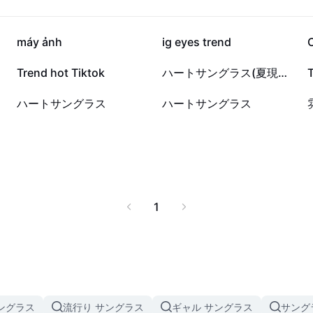
6.6万
5.4万
máy ảnh
ig eyes trend
878
871
Trend hot Tiktok
ハートサングラス(夏現場まとめ)
64
22
ハートサングラス
ハートサングラス
1
サングラス
流行り サングラス
ギャル サングラス
サング