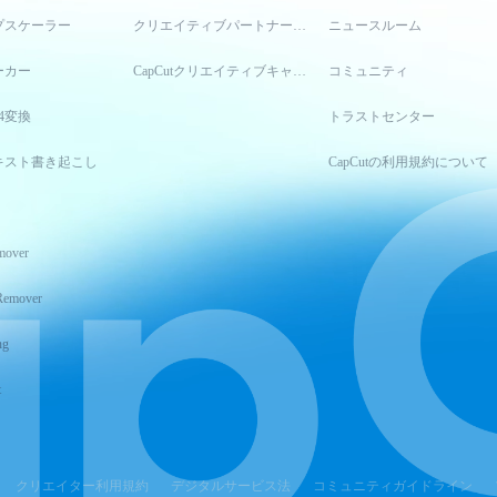
プスケーラー
クリエイティブパートナープログラム
ニュースルーム
ーカー
CapCutクリエイティブキャンパス
コミュニティ
4変換
トラストセンター
キスト書き起こし
CapCutの利用規約について
mover
Remover
ng
t
クリエイター利用規約
デジタルサービス法
コミュニティガイドライン