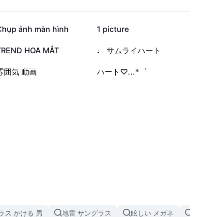
8147
5675
Chụp ảnh màn hình
1 picture
635
427
TREND HOA MẮT
♩ サムライハート
12
11
雰囲気 動画
ハート♡...*゜
ラス かける 男
地雷 サングラス
眩しい メガネ
ハート 