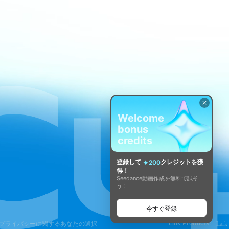
Welcome
bonus
credits
登録して
クレジットを獲
200
得！
Seedance動画作成を無料で試そ
う！
今すぐ登録
Link Products:
プライバシーに関するあなたの選択
Lark