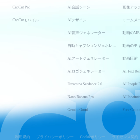
CapCut Pad
AI会話シーン
画像アッ
CapCutモバイル
AIデザイン
ミームメ
AI音声ジェネレーター
動画のMP
自動キャプションジェネレーター
動画のテ
AIアートジェネレーター
動画圧縮
AIロゴジェネレーター
AI Text Re
Dreamina Seedance 2.0
AI People 
Nano Banana Pro
AI Inpainti
Gemini Omni
Face Cutou
利用規約
プライバシーポリシー
Cookieポリシー
ライセンス契約