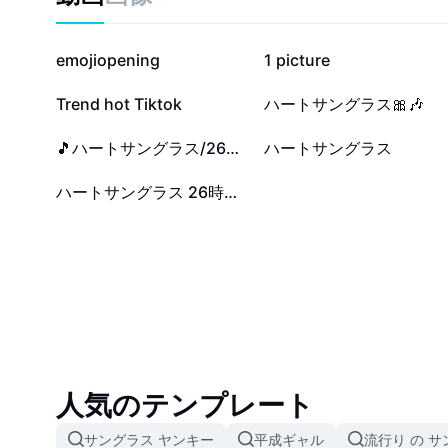
18万
9万
emojiopening
1 picture
2552
1205
Trend hot Tiktok
ハートサングラス🎀🎶
223
72
🎵ハートサングラス/26時のマスカレイド
ハートサングラス
10
ハートサングラス 26時のマスカレイド
人気のテンプレート
サングラス ヤンキー
平成ギャル
流行り の 