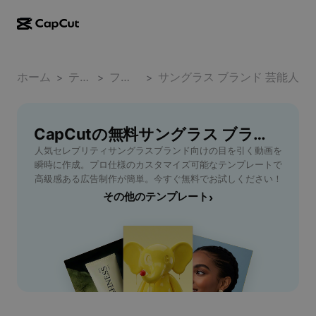
AI作成
機能
その他の情報
CapCutデスクトップ
ホーム
ソーシャルメディアのテンプレート
テンプレート
ファッション小物
サングラス ブランド 芸能人
>
>
>
AIデザイン
AIツール
コミュニティ
CapCutオンライン
ホリデーのテンプレート
動画スタジオ
動画エディター＆ジェネレーター
CapCutの無料サングラス ブランド 芸能人テンプレート
CapCut Pad
その他
取り組み
人気セレブリティサングラスブランド向けの目を引く動画を
AI動画ジェネレーター
画像エディター＆ジェネレーター
CapCutモバイル
瞬時に作成。プロ仕様のカスタマイズ可能なテンプレートで
アフィリエイト
高級感ある広告制作が簡単。今すぐ無料でお試しください！
AI画像ジェネレーター
音声ジェネレーター＆エディター
Dreamina AI
その他のテンプレート
›
カレンダーのテンプレート
パイオニアプログラム
AI画像補正ツール
その他
Pippit AI
アニバーサリーのテンプレート
クリエイティブパートナープログラム
Dreamina Seedance 2.5
CapCutクリエイティブキャンパス
ユースケース
Nano Banana Pro
エフェクトのテンプレート
ソーシャルメディア
Gemini Omni
ヘルプ