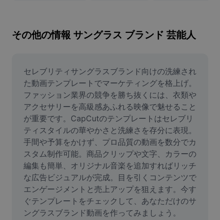
画像背景削除
画像結合
その他の情報 サングラス ブランド 芸能人
画像補正ツール
画像サイズ変更
セレブリティサングラスブランド向けの洗練され
た動画テンプレートでマーケティングを格上げ。
オンライン写真エディター
ファッション業界の競争を勝ち抜くには、衣類や
アクセサリーを高級感あふれる映像で魅せること
ミームジェネレーター
が重要です。CapCutのテンプレートはセレブリ
ティスタイルの華やかさと洗練さを存分に表現。
AI Text Remover
手間や予算をかけず、プロ品質の動画を数分でカ
AI People Remover
スタム制作可能。商品クリップや文字、カラーの
編集も簡単、オリジナル音楽を追加すればリッチ
AI Inpainting
な広告ビジュアルが完成。目を引くコンテンツで
エンゲージメントと売上アップを狙えます。今す
Face Cutout
ぐテンプレートをチェックして、あなただけのサ
ングラスブランド動画を作ってみましょう。