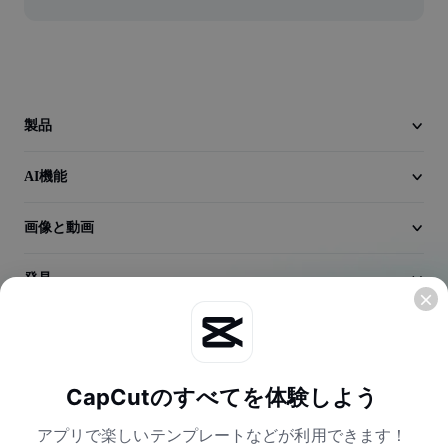
動画
動画背景削除
品質向上
製品
動画エディター
AI機能
動画のトリミング
動画への字幕追加
画像と動画
動画コンバーター
発見
会社情報
CapCutのすべてを体験しよう
アプリで楽しいテンプレートなどが利用できます！