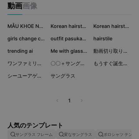
ビジネスのテンプレート
動画
画像
マーケティング
トラストセンター
テキストとオーディオ
ライフスタイル＆ブイログ
23.6万
5.5万
5.3万
産業のテンプレート
ヘルプセンター
MẪU KHOE NY:))
Korean hairstyles ai
Korean hairstyles
自動キャプション
カスタムデザイン
2.6万
2.2万
8190
girls change clothes
outfit pasukan elite
hairstile
振り返りのテンプレート
キャプションテンプレート
その他
ニュースルーム
5023
2494
1410
trending ai
Me with glasses
動画切り取りで雑誌風編集✨
音声認識
CapCutの利用規約について
698
7
2
ワンファミリー踊ってみた⚡️
〇〇＋サングラス
もうすぐ誕生日だぁ！
テキスト読み上げ
リソース
Dreamina Seedance 2.0 Launch
0
0
シーユーアゲイン
サングラス
ハウツーガイド
カスタム音声
マーケットトレンド
声を加工
1
ピックアップ
ノイズ軽減
テンプレートのトレンドとヒント
人気のテンプレート
画像
サングラス フレーム
変なサングラス
ポロシャツ テンプ
その他