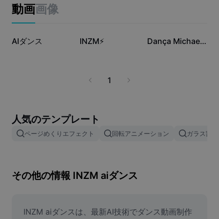
ビジネスのテンプレート
動画
画像
マーケティング
トラストセンター
テキストとオーディオ
ライフスタイル＆ブイログ
18.4万
1450
1430
産業のテンプレート
AIダンス
ヘルプセンター
INZM⚡️
Dança Michael Jackso
自動キャプション
カスタムデザイン
振り返りのテンプレート
キャプションテンプレート
その他
ニュースルーム
1
音声認識
CapCutの利用規約について
テキスト読み上げ
リソース
Dreamina Seedance 2.0 Launch
人気のテンプレート
ハウツーガイド
カスタム音声
ページめくりエフェクト
回転アニメーション
ガラス割れ
マーケットトレンド
声を加工
ピックアップ
ノイズ軽減
その他の情報 INZM aiダンス
テンプレートのトレンドとヒント
画像
INZM aiダンスは、最新AI技術でダンス動画制作
その他