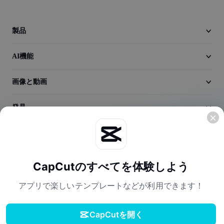
動画
動画背景削除
製品
品質向上
AI機能
動画エディター
画像と動画
動画のトリミング
発見
動画への字幕追加
動画コンバーター
会社情報
CapCutのすべてを体験しよう
アプリで楽しいテンプレートなどが利用できます！
CapCutを開く
利用規約
プライバシーポリシー
Cookieポリシー
ダウンロード