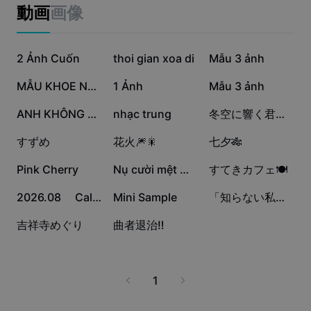
ビジネスのテンプレート
動画
画像
マーケティング
トラストセンター
テキストとオーディオ
ライフスタイル＆ブイログ
43.6万
30.9万
28.3万
産業のテンプレート
2 Ảnh Cuốn
ヘルプセンター
thoi gian xoa di
Mẫu 3 ảnh
自動キャプション
カスタムデザイン
23.9万
12.7万
4.6万
MẪU KHOE NY:))
1 Ảnh
Mẫu 3 ảnh
振り返りのテンプレート
キャプションテンプレート
その他
ニュースルーム
2.9万
1.7万
1.3万
ANH KHÔNG BIẾT CÁCH
nhạc trung
冬空に響く君へのメロディ
音声認識
CapCutの利用規約について
1.2万
3355
1121
すずめ
花火🎆🎇
七夕🎋
テキスト読み上げ
リソース
Dreamina Seedance 2.0 Launch
522
285
38
Pink Cherry
Nụ cười mệt mỏi😔🥀
すてきカフェ🍽️
ハウツーガイド
カスタム音声
8
6
5
2026.08 Calendar
Mini Sample
「知らない私」オリジナルソングmv
マーケットトレンド
声を加工
1
1
吉祥寺めぐり
曲者退治‼️
ピックアップ
ノイズ軽減
テンプレートのトレンドとヒント
1
画像
その他