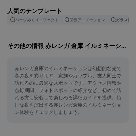
画像背景削除
人気のテンプレート
画像結合
ページめくりエフェクト
回転アニメーション
ガラス割れ
画像補正ツール
画像サイズ変更
その他の情報 赤レンガ 倉庫 イルミネーション
オンライン写真エディター
ミームジェネレーター
赤レンガ倉庫のイルミネーションは幻想的な光で
冬の夜を彩ります。家族やカップル、友人同士で
AI Text Remover
訪れるのに最適なスポットです。アクセス情報や
点灯期間、フォトスポットの紹介など、初めて訪
AI People Remover
れる方も安心して楽しめる詳細ガイドを提供。特
別な夜を演出する赤レンガ倉庫のイルミネーショ
AI Inpainting
ン体験をチェックしましょう。
Face Cutout