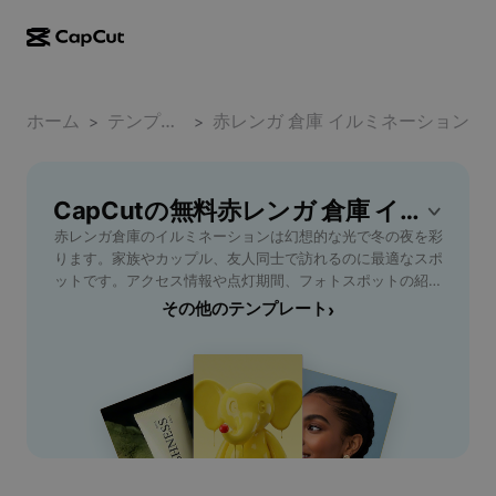
AI作成
機能
その他の情報
CapCutデスクトップ
ホーム
ソーシャルメディアのテンプレート
テンプレート
赤レンガ 倉庫 イルミネーション
>
>
AIデザイン
AIツール
コミュニティ
CapCutオンライン
ホリデーのテンプレート
動画スタジオ
動画エディター＆ジェネレーター
CapCutの無料赤レンガ 倉庫 イルミネーションテンプレート
CapCut Pad
その他
取り組み
赤レンガ倉庫のイルミネーションは幻想的な光で冬の夜を彩
AI動画ジェネレーター
画像エディター＆ジェネレーター
CapCutモバイル
ります。家族やカップル、友人同士で訪れるのに最適なスポ
アフィリエイト
ットです。アクセス情報や点灯期間、フォトスポットの紹介
AI画像ジェネレーター
音声ジェネレーター＆エディター
Dreamina AI
など、初めて訪れる方も安心して楽しめる詳細ガイドを提
その他のテンプレート
›
カレンダーのテンプレート
パイオニアプログラム
供。特別な夜を演出する赤レンガ倉庫のイルミネーション体
AI画像補正ツール
その他
Pippit AI
験をチェックしましょう。
アニバーサリーのテンプレート
クリエイティブパートナープログラム
Dreamina Seedance 2.5
CapCutクリエイティブキャンパス
ユースケース
Nano Banana Pro
エフェクトのテンプレート
ソーシャルメディア
Gemini Omni
ヘルプ