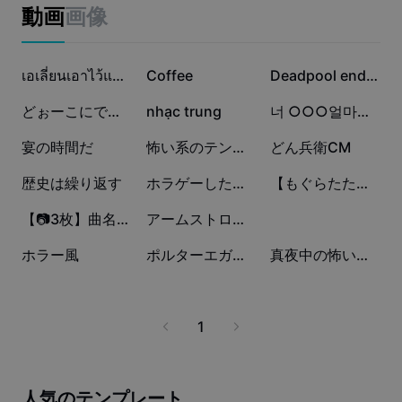
ビジネスのテンプレート
動画
画像
マーケティング
トラストセンター
テキストとオーディオ
ライフスタイル＆ブイログ
90万
12.7万
2.8万
産業のテンプレート
ヘルプセンター
เอเลี่ยนเอาไว้แกล้งเพื่อน
Coffee
Deadpool end credits
自動キャプション
カスタムデザイン
2.5万
1.7万
5976
どぉーこにでもある🎶
nhạc trung
너 ○○○얼마나 좋아해?
振り返りのテンプレート
キャプションテンプレート
その他
ニュースルーム
3912
3538
3520
宴の時間だ
怖い系のテンプレ‼️
どん兵衛CM
音声認識
CapCutの利用規約について
2339
1771
1529
歴史は繰り返す
ホラゲーしたあとのワイ
【もぐらたたき】顔ハメテンプレ！！
テキスト読み上げ
リソース
Dreamina Seedance 2.0 Launch
614
436
19
【📷3枚】曲名忘れました
アームストロング上院議員が誰かを殴る
 ︎︎
ハウツーガイド
カスタム音声
14
6
6
ホラー風
ポルターエガスト
真夜中の怖いエガ
マーケットトレンド
声を加工
ピックアップ
ノイズ軽減
1
テンプレートのトレンドとヒント
画像
その他
人気のテンプレート