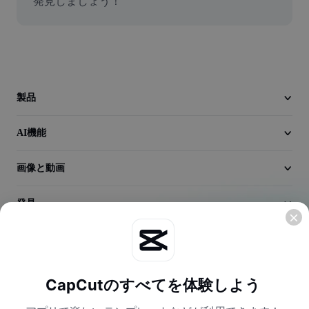
発見しましょう！
動画
動画背景削除
品質向上
動画エディター
製品
動画のトリミング
AI機能
動画への字幕追加
画像と動画
動画コンバーター
発見
会社情報
CapCutのすべてを体験しよう