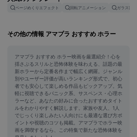
画像背景削除
ページめくりエフェクト
回転アニメーション
ガラス割れ
画像結合
画像補正ツール
その他の情報 アマプラ おすすめ ホラー
画像サイズ変更
オンライン写真エディター
アマプラ おすすめ ホラー映画を厳選紹介！心を
揺さぶるスリルと恐怖体験を味わえる、話題の最
ミームジェネレーター
新ホラーから定番名作まで幅広く網羅。ジャンル
別やユーザー評価が高いランキング形式で、初心
AI Text Remover
者でも安心して楽しめる作品もピックアップ。気
軽に視聴できるパニック系、サスペンス・心理ホ
AI People Remover
ラーなど、あなたの好みに合ったおすすめタイト
AI Inpainting
ルをわかりやすく解説します。家族や友人、1人
でじっくり楽しみたい人向けにも最適な選び方ポ
Face Cutout
イントや視聴のコツも掲載。アマプラでホラー映
画を満喫するなら、この特集で新たな恐怖体験を