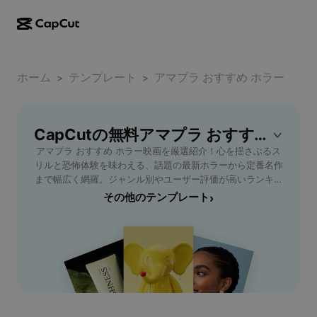
AI作成
機能
その他の情報
CapCutデスクトップ
ホーム
ソーシャルメディアのテンプレート
テンプレート
アマプラ おすすめ ホラー
>
>
AIデザイン
AIツール
コミュニティ
CapCutオンライン
ホリデーのテンプレート
動画スタジオ
動画エディター＆ジェネレーター
CapCutの無料アマプラ おすすめ ホラーテンプレート
CapCut Pad
その他
取り組み
アマプラ おすすめ ホラー映画を厳選紹介！心を揺さぶるス
AI動画ジェネレーター
画像エディター＆ジェネレーター
CapCutモバイル
リルと恐怖体験を味わえる、話題の最新ホラーから定番名作
アフィリエイト
まで幅広く網羅。ジャンル別やユーザー評価が高いランキン
AI画像ジェネレーター
音声ジェネレーター＆エディター
Dreamina AI
グ形式で、初心者でも安心して楽しめる作品もピックアッ
その他のテンプレート
›
カレンダーのテンプレート
パイオニアプログラム
プ。気軽に視聴できるパニック系、サスペンス・心理ホラー
AI画像補正ツール
その他
Pippit AI
など、あなたの好みに合ったおすすめタイトルをわかりやす
アニバーサリーのテンプレート
く解説します。家族や友人、1人でじっくり楽しみたい人向
クリエイティブパートナープログラム
Dreamina Seedance 2.5
けにも最適な選び方ポイントや視聴のコツも掲載。アマプラ
でホラー映画を満喫するなら、この特集で新たな恐怖体験を
CapCutクリエイティブキャンパス
ユースケース
Nano Banana Pro
発見しましょう！
エフェクトのテンプレート
ソーシャルメディア
Gemini Omni
ヘルプ