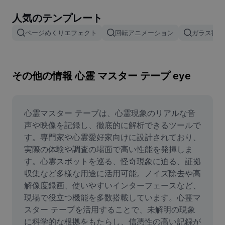
画像背景削除
人気のテンプレート
画像結合
ページめくりエフェクト
回転アニメーション
ガラス割れ
画像補正ツール
画像サイズ変更
その他の情報 心霊 マスター テープ eye
オンライン写真エディター
ミームジェネレーター
心霊マスター テープは、心霊現象のリアルな音
声や映像を記録し、徹底的に解析できるツールで
AI Text Remover
す。専門家や心霊愛好家向けに設計されており、
実際の体験や調査の場面で高い性能を発揮しま
AI People Remover
す。心霊スポットを巡る、怪奇現象に迫る、証拠
収集など多様な用途に活用可能。ノイズ除去や高
AI Inpainting
解像度録画、使いやすいインターフェースなど、
Face Cutout
現場で役立つ機能を多数搭載しています。心霊マ
スター テープを活用することで、未解明の現象
に科学的な根拠をもたらし、信憑性の高い記録が