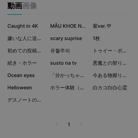
ビジネスのテンプレート
動画
画像
マーケティング
トラストセンター
テキストとオーディオ
ライフスタイル＆ブイログ
30.9万
23.7万
2万
産業のテンプレート
Caught in 4K
ヘルプセンター
MẪU KHOE NY:))
紫ver.💜
自動キャプション
カスタムデザイン
9718
8168
6385
嫌いな人に送れる🤣
scary suprise
1枚
振り返りのテンプレート
キャプションテンプレート
その他
ニュースルーム
5937
5117
4008
初めての投稿です
유혈주의
トゥイー・ボックスの人形劇場
音声認識
CapCutの利用規約について
2431
1200
1039
続き・ホラー
susto na tv
悪魔との契りを交わして
テキスト読み上げ
リソース
Dreamina Seedance 2.0 Launch
752
688
291
Ocean eyes
「分かっちゃいないね」
今ある物握りしめる
ハウツーガイド
カスタム音声
48
32
22
Helloween
ホラー体験（偽）
白カコ白白心霊
マーケットトレンド
声を加工
8
デスノートの処分方法
ピックアップ
ノイズ軽減
テンプレートのトレンドとヒント
1
画像
その他