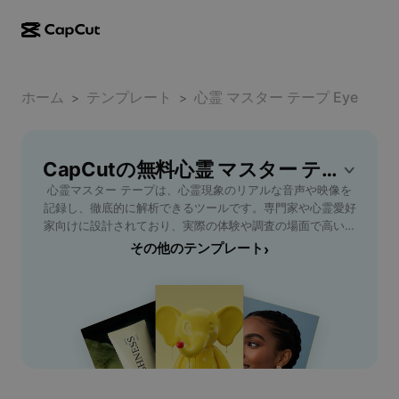
AI作成
機能
その他の情報
CapCutデスクトップ
ホーム
ソーシャルメディアのテンプレート
テンプレート
心霊 マスター テープ Eye
>
>
AIデザイン
AIツール
コミュニティ
CapCutオンライン
ホリデーのテンプレート
動画スタジオ
動画エディター＆ジェネレーター
CapCutの無料心霊 マスター テープ Eyeテンプレート
CapCut Pad
その他
取り組み
心霊マスター テープは、心霊現象のリアルな音声や映像を
AI動画ジェネレーター
画像エディター＆ジェネレーター
CapCutモバイル
記録し、徹底的に解析できるツールです。専門家や心霊愛好
アフィリエイト
家向けに設計されており、実際の体験や調査の場面で高い性
AI画像ジェネレーター
音声ジェネレーター＆エディター
Dreamina AI
能を発揮します。心霊スポットを巡る、怪奇現象に迫る、証
その他のテンプレート
›
カレンダーのテンプレート
パイオニアプログラム
拠収集など多様な用途に活用可能。ノイズ除去や高解像度録
AI画像補正ツール
その他
Pippit AI
画、使いやすいインターフェースなど、現場で役立つ機能を
アニバーサリーのテンプレート
多数搭載しています。心霊マスター テープを活用すること
クリエイティブパートナープログラム
Dreamina Seedance 2.5
で、未解明の現象に科学的な根拠をもたらし、信憑性の高い
記録が可能です。心霊調査を本格的に始めたい方にも最適
CapCutクリエイティブキャンパス
ユースケース
Nano Banana Pro
で、プロも納得のスペックを誇ります。今すぐ心霊マスター
エフェクトのテンプレート
テープで未知なる心霊体験を記録し、真実の追究に役立てま
ソーシャルメディア
Gemini Omni
しょう。
ヘルプ