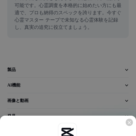
動画
可能です。心霊調査を本格的に始めたい方にも最
適で、プロも納得のスペックを誇ります。今すぐ
動画背景削除
心霊マスター テープで未知なる心霊体験を記録
し、真実の追究に役立てましょう。
品質向上
動画エディター
動画のトリミング
動画への字幕追加
製品
動画コンバーター
AI機能
画像と動画
発見
会社情報