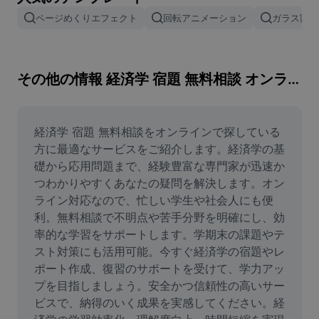
画像背景削除
ページめくりエフェクト
回転アニメーション
ガラス割れ
画像結合
画像補正ツール
その他の情報 経済学 宿題 無料相談 オンライン
画像サイズ変更
オンライン写真エディター
経済学 宿題 無料相談をオンラインで探している
方に最適なサービスをご紹介します。経済学の基
ミームジェネレーター
礎から応用問題まで、経験豊富な専門家が迅速か
つわかりやすくあなたの疑問を解決します。オン
AI Text Remover
ライン対応なので、忙しい学生や社会人にも便
利。無料相談で不明点や苦手分野を明確にし、効
AI People Remover
率的な学習をサポートします。学期末の課題やテ
AI Inpainting
スト対策にも活用可能。今すぐ経済学の宿題やレ
ポート作成、復習のサポートを受けて、学力アッ
Face Cutout
プを目指しましょう。安全かつ信頼性の高いサー
ビスで、納得のいく成果を実感してください。経