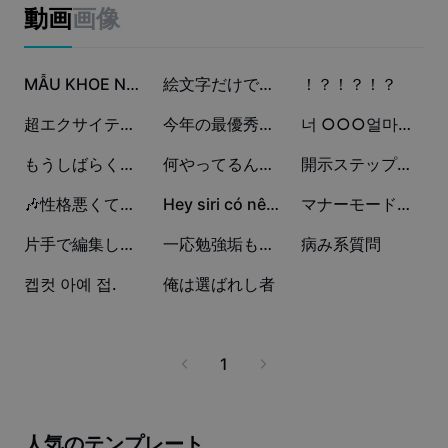
ビジネスのテンプレート
動画
画像
マーケティング
トラストセンター
テキストとオーディオ
ライフスタイル＆ブイログ
24.1万
2.8万
2万
産業のテンプレート
ヘルプセンター
MẪU KHOE NY:))
絵文字だけです！
！？！？！？
自動キャプション
カスタムデザイン
1.3万
1.1万
6015
超エクサイティング☆
今年の最優秀賞いただきテンプレ
너 ○○○얼마나 좋아해?
振り返りのテンプレート
キャプションテンプレート
その他
ニュースルーム
1967
1696
453
もうしばらく学校行ってない
何やってるんですか勉強してください！
開示ステップテンプレート
音声認識
CapCutの利用規約について
400
276
36
🎶性格悪くてすみません/青谷
Hey siri có nên quay
マナーモードしてたら危なかったw
テキスト読み上げ
リソース
Dreamina Seedance 2.0 Launch
17
8
3
片手で編集しました！
一応勉強垢もやってます
病み系質問
ハウツーガイド
カスタム音声
2
0
켑컷 아예 접.
俺は選ばれし者
マーケットトレンド
声を加工
ピックアップ
ノイズ軽減
1
テンプレートのトレンドとヒント
画像
その他
人気のテンプレート