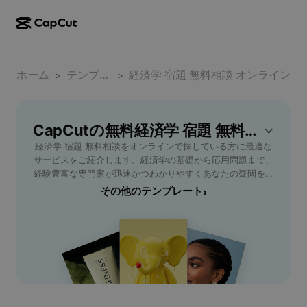
AI作成
機能
その他の情報
CapCutデスクトップ
ホーム
ソーシャルメディアのテンプレート
テンプレート
経済学 宿題 無料相談 オンライン
>
>
AIデザイン
AIツール
コミュニティ
CapCutオンライン
ホリデーのテンプレート
動画スタジオ
動画エディター＆ジェネレーター
CapCutの無料経済学 宿題 無料相談 オンラインテンプレート
CapCut Pad
その他
取り組み
経済学 宿題 無料相談をオンラインで探している方に最適な
AI動画ジェネレーター
画像エディター＆ジェネレーター
CapCutモバイル
サービスをご紹介します。経済学の基礎から応用問題まで、
アフィリエイト
経験豊富な専門家が迅速かつわかりやすくあなたの疑問を解
AI画像ジェネレーター
音声ジェネレーター＆エディター
Dreamina AI
決します。オンライン対応なので、忙しい学生や社会人にも
その他のテンプレート
›
カレンダーのテンプレート
パイオニアプログラム
便利。無料相談で不明点や苦手分野を明確にし、効率的な学
AI画像補正ツール
その他
Pippit AI
習をサポートします。学期末の課題やテスト対策にも活用可
アニバーサリーのテンプレート
能。今すぐ経済学の宿題やレポート作成、復習のサポートを
クリエイティブパートナープログラム
Dreamina Seedance 2.5
受けて、学力アップを目指しましょう。安全かつ信頼性の高
いサービスで、納得のいく成果を実感してください。経済学
CapCutクリエイティブキャンパス
ユースケース
Nano Banana Pro
の学習効率化、理解度向上、時間短縮を実現したいすべての
エフェクトのテンプレート
方におすすめです。
ソーシャルメディア
Gemini Omni
ヘルプ