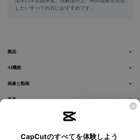
済学の学習効率化、理解度向上、時間短縮を実現
動画
したいすべての方におすすめです。
動画背景削除
品質向上
動画エディター
製品
動画のトリミング
AI機能
動画への字幕追加
動画コンバーター
画像と動画
発見
会社情報
CapCutのすべてを体験しよう