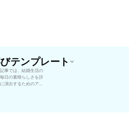
の喜びテンプレート
記事では、結婚生活の
毎日の素晴らしさを詳
に演出するためのアイ
解説。これから結婚を
す。幸せな結婚生活を
めのウェディングギフ
結婚の喜びを最大限に