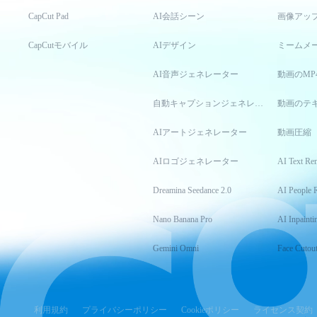
CapCut Pad
AI会話シーン
画像アッ
CapCutモバイル
AIデザイン
ミームメ
AI音声ジェネレーター
動画のMP
自動キャプションジェネレーター
動画のテ
AIアートジェネレーター
動画圧縮
AIロゴジェネレーター
AI Text Re
Dreamina Seedance 2.0
AI People 
Nano Banana Pro
AI Inpainti
Gemini Omni
Face Cutou
利用規約
プライバシーポリシー
Cookieポリシー
ライセンス契約