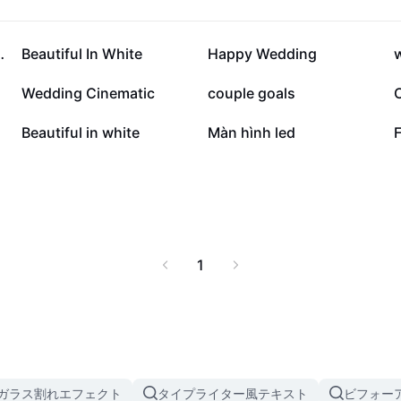
9.2万
5.9万
風結婚式Ver
Beautiful In White
Happy Wedding
6600
5340
Wedding Cinematic
couple goals
2384
2108
Beautiful in white
Màn hình led
1
ガラス割れエフェクト
タイプライター風テキスト
ビフォー