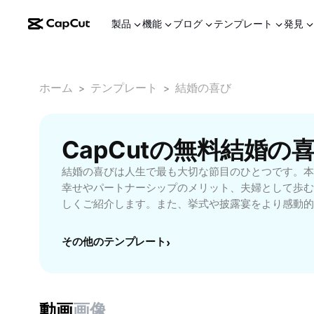
製品
機能
ブログ
テンプレート
発見
ホーム
テンプレート
結婚の喜び
>
>
CapCutの無料結婚
結婚の喜びは人生で最も大切な節目のひとつです。本
幸せやパートナーシップのメリット、夫婦として歩む
しくご紹介します。また、挙式や披露宴をより感動的
デアや、お祝いのメッセージ、サプライズ演出なども
迎えるお二人や、既婚者の方にも役立つ情報が満載で
その他のテンプレート
›
築く秘訣、コミュニケーションを深めるコツ、おすす
トなど、具体的な実例を交えてわかりやすくご紹介。
味わいたい方は、ぜひご活用ください。
動画
画像