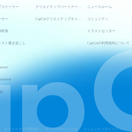
プスケーラー
クリエイティブパートナープログラム
ニュースルーム
ーカー
CapCutクリエイティブキャンパス
コミュニティ
4変換
トラストセンター
キスト書き起こし
CapCutの利用規約について
mover
Remover
ng
t
クリエイター利用規約
デジタルサービス法
コミュニティガイドライン