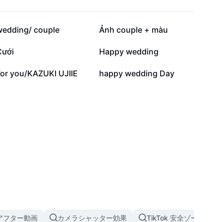
5.8万
3.5万
wedding/ couple
Ảnh couple + màu
5309
4814
Cưới
Happy wedding
2040
1294
For you/KAZUKI UJIIE
happy wedding Day
アフター動画
カメラシャッター効果
TikTok 安全ゾーン テ