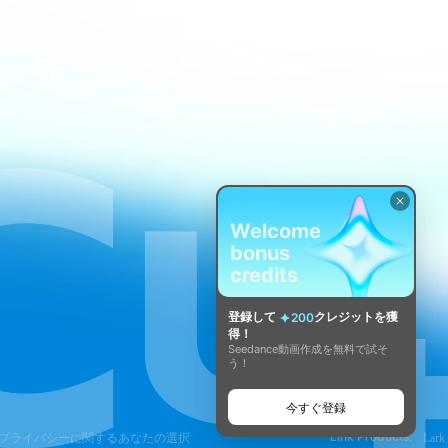
Welcome
bonus
credits
登録して
クレジットを獲
200
得！
Seedance動画作成を無料で試そ
う！
今すぐ登録
Link Products:
プライバシーに関するあなたの選択
Lark