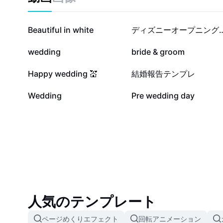
14.5万
10.2万
Beautiful in white
ディズニーオープニング
8580
8086
wedding
bride & groom
2638
2595
Happy wedding 💒
結婚報告テンプレ
656
0
Wedding
Pre wedding day
人気のテンプレート
ページめくりエフェクト
回転アニメーション