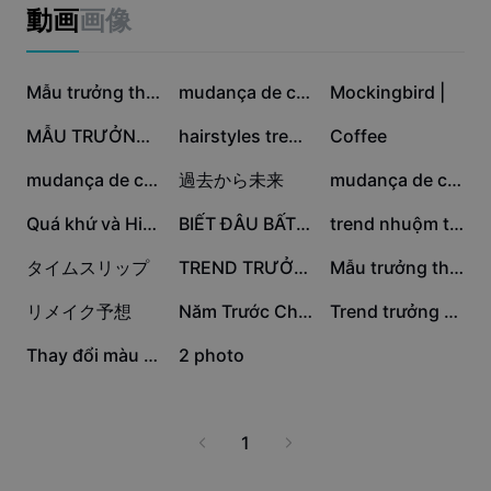
ビジネスのテンプレート
動画
画像
マーケティング
トラストセンター
テキストとオーディオ
ライフスタイル＆ブイログ
88.1万
46.8万
40.6万
産業のテンプレート
ヘルプセンター
Mẫu trưởng thành
mudança de cabelo
Mockingbird |
自動キャプション
カスタムデザイン
33.4万
25.6万
12.6万
MẪU TRƯỞNG THÀNH
hairstyles trend Al
Coffee
振り返りのテンプレート
キャプションテンプレート
その他
ニュースルーム
10.2万
5.5万
3.5万
mudança de cabelo
過去から未来
mudança de cabelo
音声認識
CapCutの利用規約について
2.7万
2.7万
1.8万
Quá khứ và Hiện tại
BIẾT ĐÂU BẤT NGỜ
trend nhuộm tóc nam
テキスト読み上げ
リソース
Dreamina Seedance 2.0 Launch
1.6万
9799
7271
タイムスリップ
TREND TRƯỞNG THÀNH
Mẫu trưởng thành
ハウツーガイド
カスタム音声
4774
3939
2491
リメイク予想
Năm Trước Chỉ Là??
Trend trưởng thành
マーケットトレンド
声を加工
2309
2
Thay đổi màu tóc
2 photo
ピックアップ
ノイズ軽減
テンプレートのトレンドとヒント
1
画像
その他