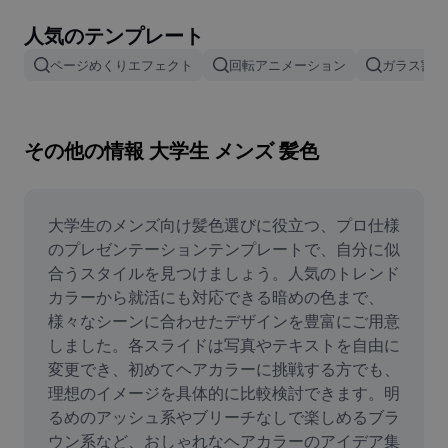
画像背景削除
人気のテンプレート
画像結合
ページめくりエフェクト
回転アニメーション
ガラス割れ
画像補正ツール
画像サイズ変更
その他の情報 大学生 メンズ 髪色
オンライン写真エディター
ミームジェネレーター
大学生のメンズ向け髪色選びに役立つ、プロ仕様
のプレゼンテーションテンプレートで、自分に似
AI Text Remover
合うスタイルを見つけましょう。人気のトレンド
カラーから就活にも対応できる暗めの色まで、
AI People Remover
様々なシーンに合わせたデザインを豊富にご用意
しました。各スライドは写真やテキストを自由に
AI Inpainting
変更でき、初めてヘアカラーに挑戦する方でも、
Face Cutout
理想のイメージを具体的に比較検討できます。明
るめのアッシュ系やブリーチなしで楽しめるブラ
ウン系など、おしゃれなヘアカラーのアイデア集