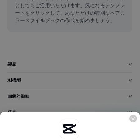
動画
としてもご活用いただけます。気になるテンプレ
ートをクリックして、あなただけの特別なヘアカ
動画背景削除
ラースタイルブックの作成を始めましょう。
品質向上
動画エディター
動画のトリミング
製品
動画への字幕追加
AI機能
動画コンバーター
画像と動画
発見
会社情報