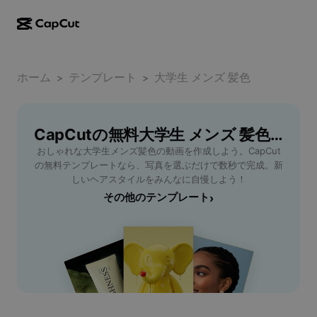
AI作成
機能
その他の情報
CapCutデスクトップ
ホーム
ソーシャルメディアのテンプレート
テンプレート
大学生 メンズ 髪色
>
>
AIデザイン
AIツール
コミュニティ
CapCutオンライン
ホリデーのテンプレート
動画スタジオ
動画エディター＆ジェネレーター
CapCutの無料大学生 メンズ 髪色テンプレート
CapCut Pad
その他
取り組み
おしゃれな大学生メンズ髪色の動画を作成しよう。CapCut
AI動画ジェネレーター
画像エディター＆ジェネレーター
CapCutモバイル
の無料テンプレートなら、写真を選ぶだけで数秒で完成。新
アフィリエイト
しいヘアスタイルをみんなに自慢しよう！
AI画像ジェネレーター
音声ジェネレーター＆エディター
Dreamina AI
その他のテンプレート
›
カレンダーのテンプレート
パイオニアプログラム
AI画像補正ツール
その他
Pippit AI
アニバーサリーのテンプレート
クリエイティブパートナープログラム
Dreamina Seedance 2.5
CapCutクリエイティブキャンパス
ユースケース
Nano Banana Pro
エフェクトのテンプレート
ソーシャルメディア
Gemini Omni
ヘルプ