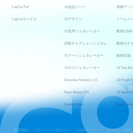
CapCut Pad
AI会話シーン
画像アッ
CapCutモバイル
AIデザイン
ミームメ
AI音声ジェネレーター
動画のMP
自動キャプションジェネレーター
動画のテ
AIアートジェネレーター
動画圧縮
AIロゴジェネレーター
AI Text Re
Dreamina Seedance 2.0
AI People 
Nano Banana Pro
AI Inpainti
Gemini Omni
Face Cutou
利用規約
プライバシーポリシー
Cookieポリシー
ライセンス契約