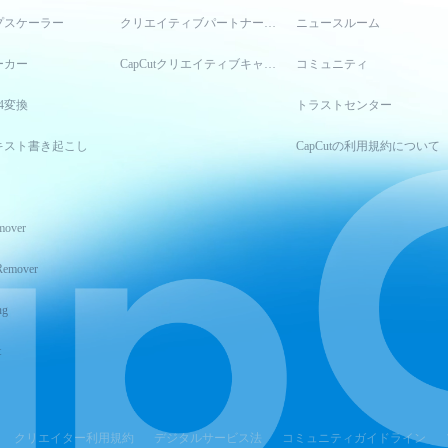
プスケーラー
クリエイティブパートナープログラム
ニュースルーム
ーカー
CapCutクリエイティブキャンパス
コミュニティ
4変換
トラストセンター
キスト書き起こし
CapCutの利用規約について
mover
Remover
ng
t
クリエイター利用規約
デジタルサービス法
コミュニティガイドライン