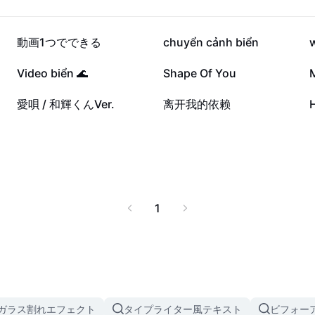
31.8万
23.7万
動画1つでできる
chuyển cảnh biển
2.1万
1.9万

Video biển 🌊
Shape Of You
7084
5863
愛唄 / 和輝くんVer.
离开我的依赖
1
ガラス割れエフェクト
タイプライター風テキスト
ビフォー