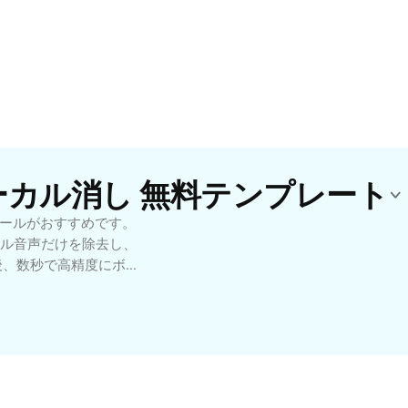
ボーカル消し 無料テンプレート
Iツールがおすすめです。
ル音声だけを除去し、
後、数秒で高精度にボー
ます。音楽制作や
ざまな用途に役立ちま
トを気にせず何度もご
消し無料機能をお試しくだ