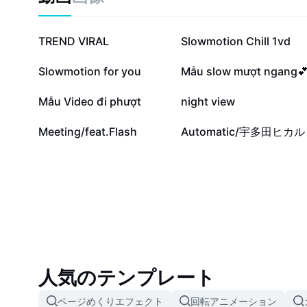
75.8万
36.7万
TREND VIRAL
Slowmotion Chill 1vd
2.5万
2.3万
Slowmotion for you
Mẫu slow mượt ngang
8065
7330
Mẫu Video đi phượt
night view
435
354
Meeting/feat.Flash
Automatic/宇多田ヒカル
人気のテンプレート
ページめくりエフェクト
回転アニメーション