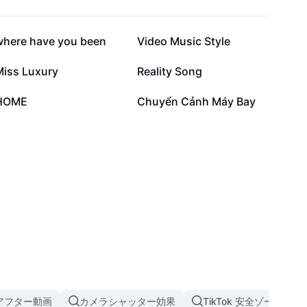
20.3万
15.4万
where have you been
Video Music Style
1.3万
9820
Miss Luxury
Reality Song
5133
1749
HOME
Chuyển Cảnh Máy Bay
アフター動画
カメラシャッター効果
TikTok 安全ゾーン テ