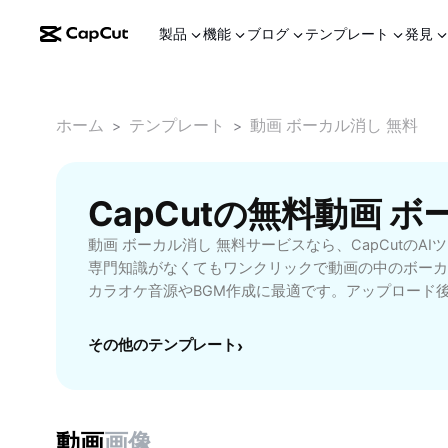
製品
機能
ブログ
テンプレート
発見
ホーム
テンプレート
動画 ボーカル消し 無料
>
>
CapCutの無料動画 
動画 ボーカル消し 無料サービスなら、CapCutのA
専門知識がなくてもワンクリックで動画の中のボーカ
カラオケ音源やBGM作成に最適です。アップロード
カルを分離でき、初心者からプロまで手軽に利用でき
YouTube動画編集、プレゼン素材の準備など、さま
その他のテンプレート
›
す。さらに、無料で高品質な処理ができるため、コス
利用いただけます。今すぐCapCutの動画ボーカル
さい！
動画
画像