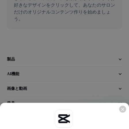
動画
好きなデザインをクリックして、あなたのサロン
だけのオリジナルコンテンツ作りを始めましょ
動画背景削除
う。
品質向上
動画エディター
動画のトリミング
製品
動画への字幕追加
AI機能
動画コンバーター
画像と動画
発見
会社情報