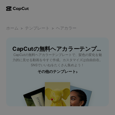
AI作成
機能
その他の情報
CapCutデスクトップ
ホーム
ソーシャルメディアのテンプレート
テンプレート
ヘアカラー
>
>
AIデザイン
AIツール
コミュニティ
CapCutオンライン
ホリデーのテンプレート
動画スタジオ
動画エディター＆ジェネレーター
CapCutの無料ヘアカラーテンプレート
CapCut Pad
その他
取り組み
CapCutの無料ヘアカラーテンプレートで、髪色の変化を魅
AI動画ジェネレーター
画像エディター＆ジェネレーター
CapCutモバイル
力的に見せる動画を今すぐ作成。カスタマイズは自由自在。
アフィリエイト
SNSでいいねをたくさん集めよう！
AI画像ジェネレーター
音声ジェネレーター＆エディター
Dreamina AI
その他のテンプレート
›
カレンダーのテンプレート
パイオニアプログラム
AI画像補正ツール
その他
Pippit AI
アニバーサリーのテンプレート
クリエイティブパートナープログラム
Dreamina Seedance 2.5
CapCutクリエイティブキャンパス
ユースケース
Nano Banana Pro
エフェクトのテンプレート
ソーシャルメディア
Gemini Omni
ヘルプ