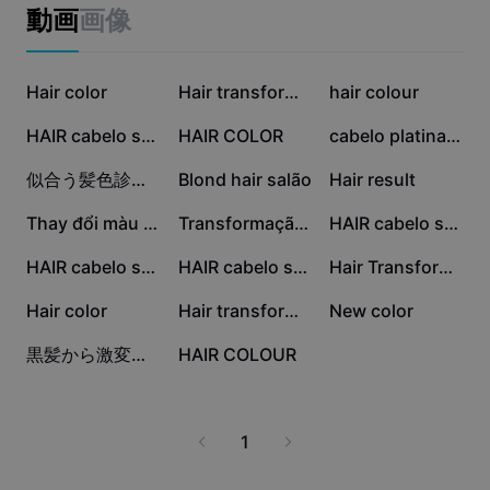
ビジネスのテンプレート
動画
画像
マーケティング
トラストセンター
テキストとオーディオ
ライフスタイル＆ブイログ
27.6万
10.6万
10.4万
産業のテンプレート
Hair color
ヘルプセンター
Hair transformation
hair colour
自動キャプション
カスタムデザイン
1.4万
1.1万
7173
HAIR cabelo salão
HAIR COLOR
cabelo platinado
振り返りのテンプレート
キャプションテンプレート
その他
ニュースルーム
6626
6040
3610
似合う髪色診断💇🏻‍♀️💛
Blond hair salão
Hair result
音声認識
CapCutの利用規約について
2310
1330
530
Thay đổi màu tóc
Transformação cabelo
HAIR cabelo salão
テキスト読み上げ
リソース
Dreamina Seedance 2.0 Launch
515
244
187
HAIR cabelo salão
HAIR cabelo salão
Hair Transformation
ハウツーガイド
カスタム音声
180
109
95
Hair color
Hair transformation
New color
マーケットトレンド
声を加工
20
9
黒髪から激変ヘアカラー✨
HAIR COLOUR
ピックアップ
ノイズ軽減
テンプレートのトレンドとヒント
1
画像
その他