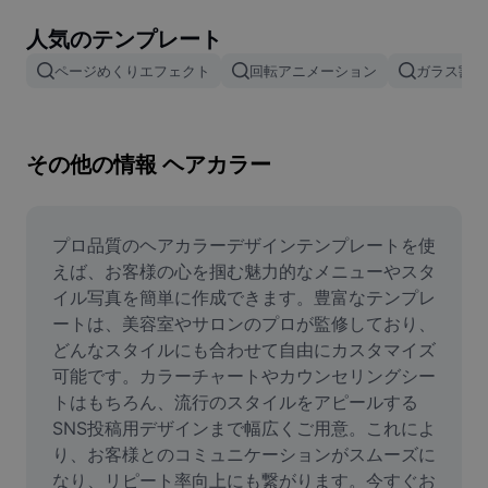
画像背景削除
人気のテンプレート
画像結合
ページめくりエフェクト
回転アニメーション
ガラス割れ
画像補正ツール
画像サイズ変更
その他の情報 ヘアカラー
オンライン写真エディター
ミームジェネレーター
プロ品質のヘアカラーデザインテンプレートを使
えば、お客様の心を掴む魅力的なメニューやスタ
AI Text Remover
イル写真を簡単に作成できます。豊富なテンプレ
ートは、美容室やサロンのプロが監修しており、
AI People Remover
どんなスタイルにも合わせて自由にカスタマイズ
可能です。カラーチャートやカウンセリングシー
AI Inpainting
トはもちろん、流行のスタイルをアピールする
Face Cutout
SNS投稿用デザインまで幅広くご用意。これによ
り、お客様とのコミュニケーションがスムーズに
なり、リピート率向上にも繋がります。今すぐお