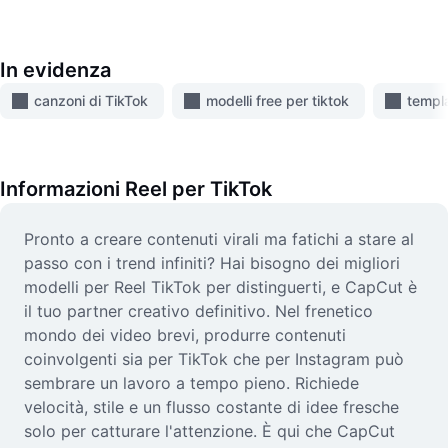
Video
Rimuovi sfondo video
In evidenza
Miglioramento della qualità
canzoni di TikTok
modelli free per tiktok
templ
Editor video
Taglia video
Informazioni
Reel per TikTok
Aggiungi sottotitoli al video
Pronto a creare contenuti virali ma fatichi a stare al
Convertitore video
passo con i trend infiniti? Hai bisogno dei migliori
modelli per Reel TikTok per distinguerti, e CapCut è
il tuo partner creativo definitivo. Nel frenetico
mondo dei video brevi, produrre contenuti
coinvolgenti sia per TikTok che per Instagram può
sembrare un lavoro a tempo pieno. Richiede
velocità, stile e un flusso costante di idee fresche
solo per catturare l'attenzione. È qui che CapCut