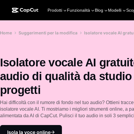
Prodotti
Funzionalità
Blog
Modelli
Sco
Home
Suggerimenti per la modifica
Isolatore vocale AI gratui
Isolatore vocale AI gratuit
audio di qualità da studio 
progetti
Hai difficoltà con il rumore di fondo nel tuo audio? Ottieni tracce
isolatore vocale AI. Ti mostriamo i migliori strumenti online, a pa
alimentata da AI di CapCut. Pulisci il tuo audio in soli 3 sempli
Isola la voce online