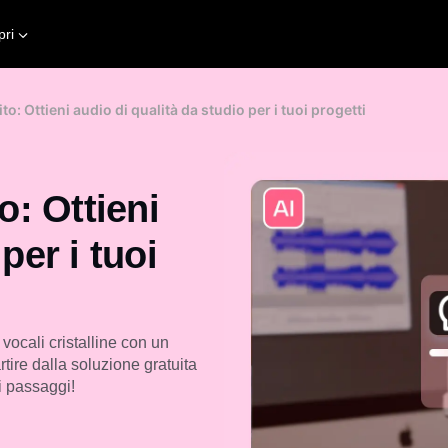
pri
to: Ottieni audio di qualità da studio per i tuoi progetti
o: Ottieni
per i tuoi
 vocali cristalline con un
rtire dalla soluzione gratuita
ci passaggi!