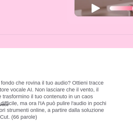
i fondo che rovina il tuo audio? Ottieni tracce 
atore vocale AI
. Non lasciare che il vento, il 
fè trasformino il tuo contenuto in un caos 
ifficile, ma ora l'IA può 
pulire l'audio
 in pochi 
 voce
ri strumenti online, a partire dalla soluzione 
pCut. (66 parole)