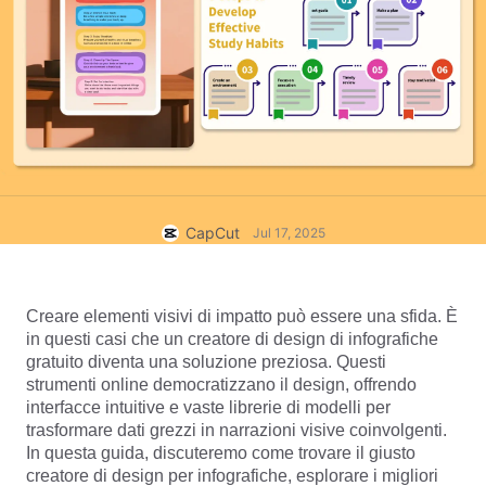
Modelli commerciali
Aiuto
Marketing
Centro protezione
Testo e audio
Stile di vita e vlog
Modelli di settore
Centro assistenza
Sottotitoli automatici
Design personalizzato
Modelli di riepilogo
Modelli di sottotitoli
Altro
Sala stampa
Riconoscimento vocale
Informazioni sui Termini di servizio di CapCut
CapCut
Jul 17, 2025
Sintesi vocale
Risorse
Dreamina Seedance 2.0 Launch
Guide pratiche
Voci personalizzate
Creare elementi visivi di impatto può essere una sfida. È 
Trend di mercato
Miglioramento della voce
in questi casi che un creatore di design di infografiche 
gratuito diventa una soluzione preziosa. Questi 
Scelte migliori
Riduzione del rumore
strumenti online democratizzano il design, offrendo 
interfacce intuitive e vaste librerie di modelli per 
Apri CapCut
Tendenze e consigli sui modelli
trasformare dati grezzi in narrazioni visive coinvolgenti. 
In questa guida, discuteremo come trovare il giusto 
Immagine
Altro
creatore di design per infografiche, esplorare i migliori 