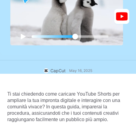
Modelli commerciali
Aiuto
Marketing
Centro protezione
Testo e audio
Stile di vita e vlog
Modelli di settore
Centro assistenza
Sottotitoli automatici
Design personalizzato
Modelli di riepilogo
Modelli di sottotitoli
Altro
Sala stampa
Riconoscimento vocale
Informazioni sui Termini di servizio di CapCut
Sintesi vocale
Risorse
CapCut
May 16, 2025
Dreamina Seedance 2.0 Launch
Guide pratiche
Voci personalizzate
Trend di mercato
Miglioramento della voce
Ti stai chiedendo come caricare YouTube Shorts per 
ampliare la tua impronta digitale e interagire con una 
Scelte migliori
Riduzione del rumore
comunità vivace? In questa guida, imparerai la 
procedura, assicurandoti che i tuoi contenuti creativi 
Apri CapCut
Tendenze e consigli sui modelli
raggiungano facilmente un pubblico più ampio.
Immagine
Altro