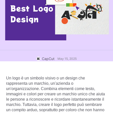
Modelli commerciali
Aiuto
Marketing
Centro protezione
Testo e audio
Stile di vita e vlog
Modelli di settore
Centro assistenza
Sottotitoli automatici
Design personalizzato
Modelli di riepilogo
Modelli di sottotitoli
Altro
Sala stampa
Riconoscimento vocale
Informazioni sui Termini di servizio di CapCut
Sintesi vocale
Risorse
CapCut
May 15, 2025
Dreamina Seedance 2.0 Launch
Guide pratiche
Voci personalizzate
Trend di mercato
Miglioramento della voce
Un logo è un simbolo visivo o un design che 
rappresenta un marchio, un'azienda o 
Scelte migliori
Riduzione del rumore
un'organizzazione. Combina elementi come testo, 
immagini e colori per creare un marchio unico che aiuta 
Apri CapCut
Tendenze e consigli sui modelli
le persone a riconoscere e ricordare istantaneamente il 
marchio. Tuttavia, creare il logo perfetto può sembrare 
Immagine
un compito arduo, soprattutto per coloro che non hanno 
Altro