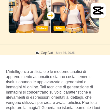
Modelli commerciali
Aiuto
Marketing
Centro protezione
Testo e audio
Stile di vita e vlog
Modelli di settore
Centro assistenza
Sottotitoli automatici
Design personalizzato
Modelli di riepilogo
Modelli di sottotitoli
Altro
Sala stampa
Riconoscimento vocale
Informazioni sui Termini di servizio di CapCut
CapCut
May 16, 2025
Sintesi vocale
Risorse
Dreamina Seedance 2.0 Launch
Guide pratiche
Voci personalizzate
L'intelligenza artificiale e le moderne analisi di 
Trend di mercato
Miglioramento della voce
apprendimento automatico stanno costantemente 
rivoluzionando le app avanzate di generatori di 
Scelte migliori
Riduzione del rumore
immagini AI online. Tali tecniche di generazione di 
immagini si concentrano su volti, caratteristiche e 
Apri CapCut
Tendenze e consigli sui modelli
rilevamenti di espressioni orientati ai dettagli, che 
vengono utilizzati per creare avatar artistici. Pronto a 
Immagine
Altro
esplorare la magia? Generiamo istantaneamente i tuoi 