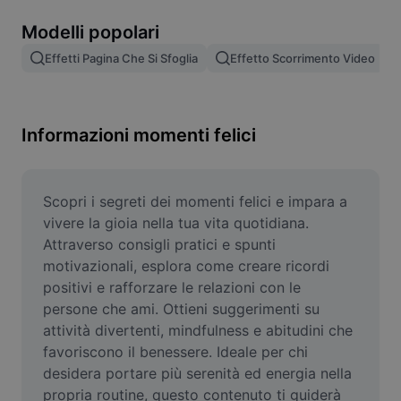
Rimuovi sfondo immagine
Modelli popolari
Unione di immagini
Effetti Pagina Che Si Sfoglia
Effetto Scorrimento Video
Miglioratore di immagini
Ridimensiona l'immagine
Informazioni momenti felici
Editor di foto online
Generatore di meme
Scopri i segreti dei momenti felici e impara a 
vivere la gioia nella tua vita quotidiana. 
AI Text Remover
Attraverso consigli pratici e spunti 
motivazionali, esplora come creare ricordi 
AI People Remover
positivi e rafforzare le relazioni con le 
persone che ami. Ottieni suggerimenti su 
AI Inpainting
attività divertenti, mindfulness e abitudini che 
Face Cutout
favoriscono il benessere. Ideale per chi 
desidera portare più serenità ed energia nella 
propria routine, questo contenuto ti guiderà 