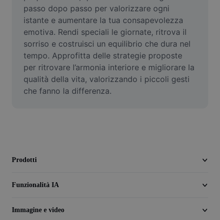
Video
passo dopo passo per valorizzare ogni 
istante e aumentare la tua consapevolezza 
Rimuovi sfondo video
emotiva. Rendi speciali le giornate, ritrova il 
sorriso e costruisci un equilibrio che dura nel 
Miglioramento della qualità
tempo. Approfitta delle strategie proposte 
per ritrovare l’armonia interiore e migliorare la 
Editor video
qualità della vita, valorizzando i piccoli gesti 
Taglia video
che fanno la differenza.
Aggiungi sottotitoli al video
Convertitore video
Prodotti
Funzionalità IA
Immagine e video