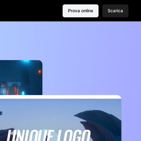
Prova online
Scarica