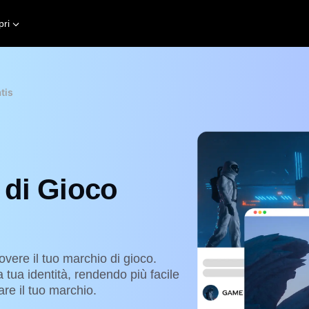
pri
tis
 di Gioco
overe il tuo marchio di gioco.
tua identità, rendendo più facile
are il tuo marchio.