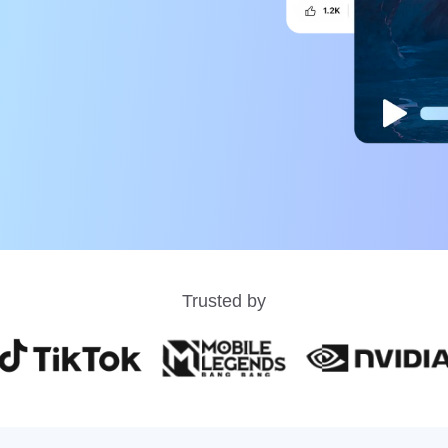
Trusted by