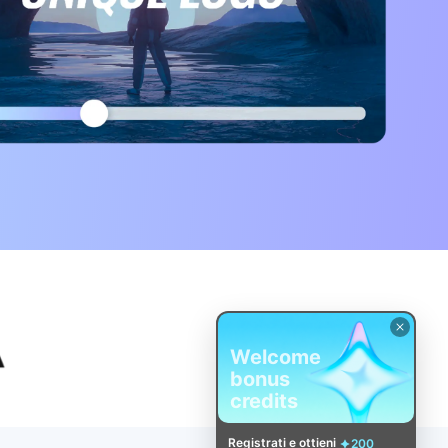
Welcome
bonus
credits
Registrati e ottieni
200