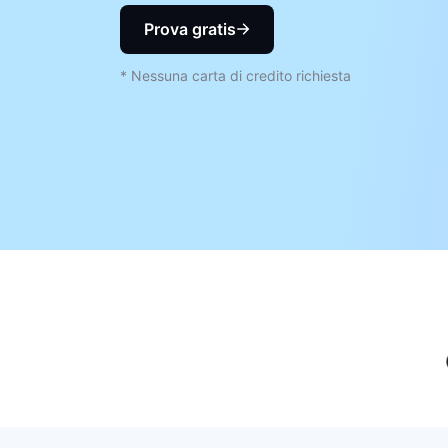
Prova gratis
* Nessuna carta di credito richiesta