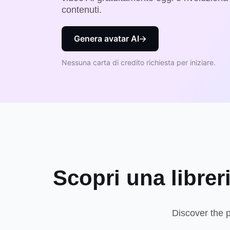
contenuti.
Genera avatar AI
Nessuna carta di credito richiesta per iniziare.
Scopri una libreri
Discover the p