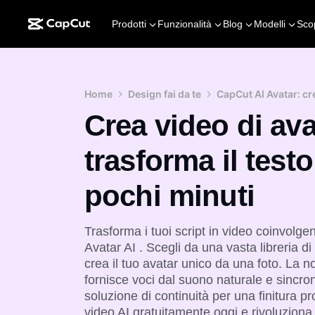
Prodotti
Funzionalità
Blog
Modelli
Sco
Home
Design fai da te
CapCut AI Avatar: cre
Crea video di ava
trasforma il testo
pochi minuti
Trasforma i tuoi script in video coinvolge
Avatar AI
. Scegli da una vasta libreria di 
crea il tuo avatar unico
da una foto. La n
fornisce voci dal suono naturale e sincro
soluzione di continuità per una finitura p
video AI gratuitamente oggi e rivoluziona 