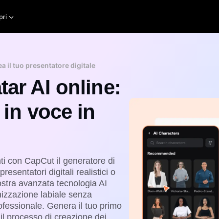
pri
a il tuo presentatore digitale
tar AI online:
 in voce in
nti con CapCut il
generatore di
presentatori digitali realistici o
ostra avanzata tecnologia AI
nizzazione labiale senza
rofessionale. Genera il tuo primo
il processo di creazione dei