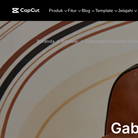
Produk
Fitur
Blog
Template
Jelajahi
Beranda
Gambar
Gabungkan Gambar Onli
Gab