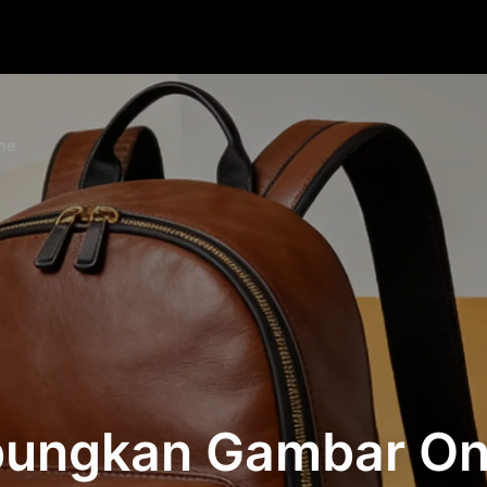
ne
ungkan Gambar On