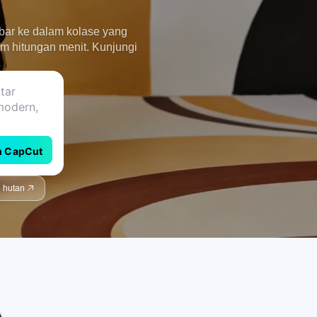
bar ke dalam kolase yang
am hitungan menit. Kunjungi
n CapCut
 hutan