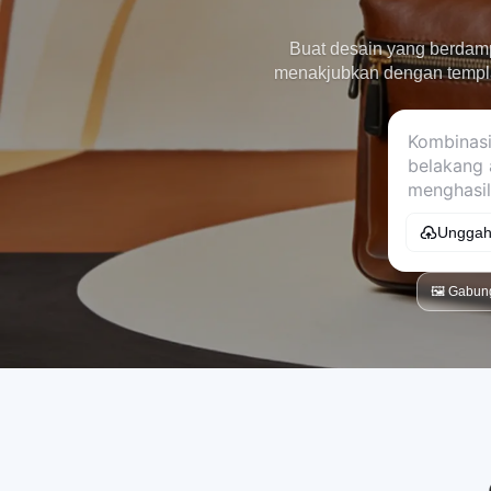
Buat desain yang berdamp
menakjubkan dengan templat
Unggah