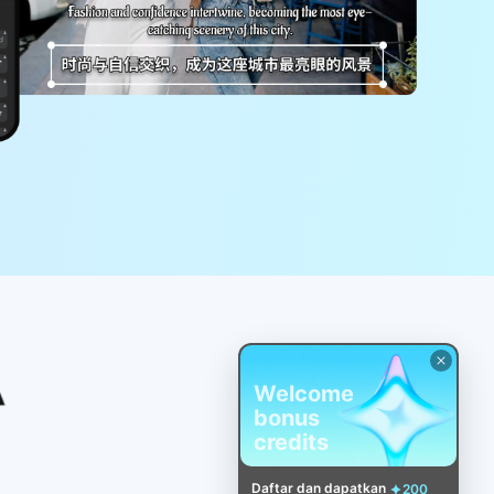
Welcome
bonus
credits
Daftar dan dapatkan
200