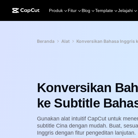
Produk
Fitur
Blog
Template
Jelajahi
Beranda
Alat
Konversikan Bahasa Inggris 
Konversikan Bah
ke Subtitle Baha
Gunakan alat intuitif CapCut untuk mene
subtitle Cina dengan mudah. Buat, sesuai
Inggris dengan fitur pengeditan lanjutan.