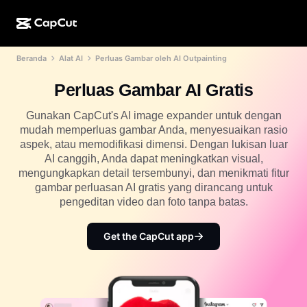
Beranda
Alat AI
Perluas Gambar oleh AI Outpainting
Kreasi AI
Fitur
Tentang
CapCut Desktop
Template media sosial
Perluas Gambar AI Gratis
Desain AI
Alat AI
Komunitas
CapCut Online
Template liburan
Gunakan CapCut's AI image expander untuk dengan
Studio Video
Editor & pembuat video
mudah memperluas gambar Anda, menyesuaikan rasio
CapCut Pad
Lainnya
Inisiatif
aspek, atau memodifikasi dimensi. Dengan lukisan luar
Pembuat video AI
Editor & pembuat gambar
CapCut Mobile
AI canggih, Anda dapat meningkatkan visual,
Afiliasi
mengungkapkan detail tersembunyi, dan menikmati fitur
Pembuat gambar AI
Pembuat & editor suara
Dreamina AI
gambar perluasan AI gratis yang dirancang untuk
Template kalender
Program Pelopor
pengeditan video dan foto tanpa batas.
Penyempurna gambar AI
Lainnya
Pippit AI
Template hari jadi
Creative Partner Program
Get the CapCut app
Dreamina Seedance 2.5
CapCut Creative Campus
Kasus penggunaan
Nano Banana Pro
Template efek
Media sosial
Gemini Omni