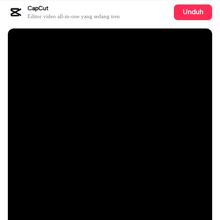
CapCut
Unduh
Editor video all-in-one yang sedang tren