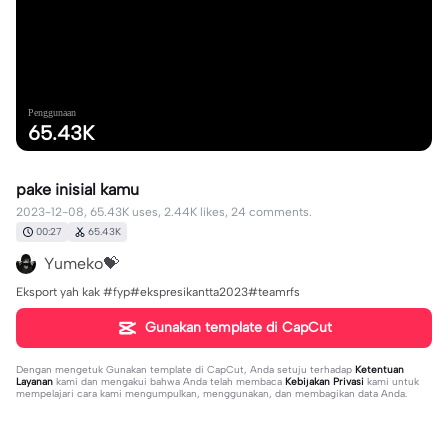
Penggunaan
65.43K
pake inisial kamu
2023-12-08, 65.43K uses, 2.44K likes, 24 comments.
00:27
65.43K
Yumeko💝
Eksport yah kak #fyp#ekspresikantta2023#teamrfs
Gunakan template di CapCut
Dengan mengetuk
Gunakan template di CapCut
, Anda setuju terhadap
Ketentuan
Layanan
kami dan mengakui bahwa Anda telah membaca
Kebijakan Privasi
kami untuk
mempelajari cara kami mengumpulkan, menggunakan, dan membagikan data Anda.