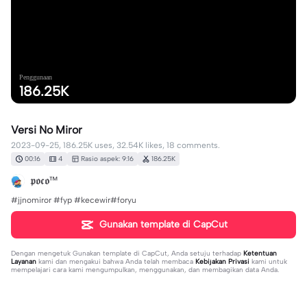
Penggunaan
186.25K
Versi No Miror
2023-09-25, 186.25K uses, 32.54K likes, 18 comments.
00:16
4
Rasio aspek: 9:16
186.25K
𝖕𝖔𝖈𝖔™
#jjnomiror #fyp #kecewir#foryu
Gunakan template di CapCut
Dengan mengetuk
Gunakan template di CapCut
, Anda setuju terhadap
Ketentuan
Layanan
kami dan mengakui bahwa Anda telah membaca
Kebijakan Privasi
kami untuk
mempelajari cara kami mengumpulkan, menggunakan, dan membagikan data Anda.