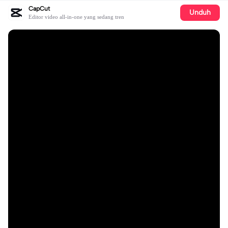
CapCut
Unduh
Editor video all-in-one yang sedang tren