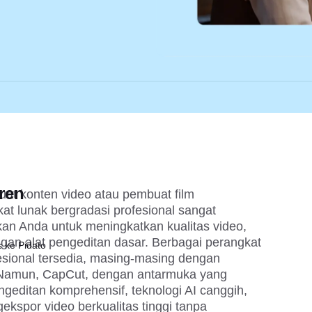
ren
t konten video atau pembuat film 
kat lunak bergradasi profesional sangat 
n Anda untuk meningkatkan kualitas video, 
ngan alat pengeditan dasar. Berbagai perangkat 
 ke Pidato
esional tersedia, masing-masing dengan 
 Namun, CapCut, dengan antarmuka yang 
geditan komprehensif, teknologi AI canggih, 
spor video berkualitas tinggi tanpa 