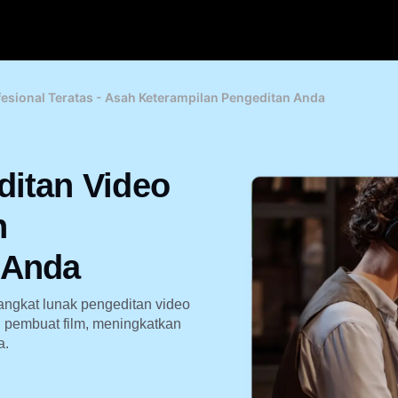
esional Teratas - Asah Keterampilan Pengeditan Anda
ditan Video
h
 Anda
ngkat lunak pengeditan video
u pembuat film, meningkatkan
a.