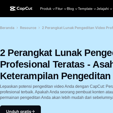
Produk
Fitur
Blog
Template
Jelajahi
Beranda
Resource
2 Perangkat Lunak Pengeditan Video Prof
2 Perangkat Lunak Penge
Profesional Teratas - Asa
Keterampilan Pengeditan
Lepaskan potensi pengeditan video Anda dengan CapCut: Pera
profesional terbaik. Apakah Anda seorang pembuat konten ata
permainan pengeditan Anda akan lebih mudah dari sebelumny
Unduh gratis