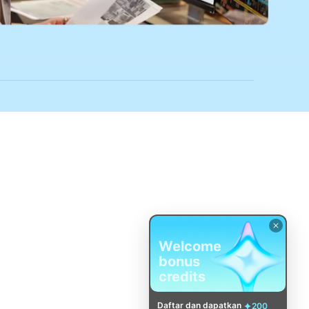
Welcome
bonus
credits
Daftar dan dapatkan
200