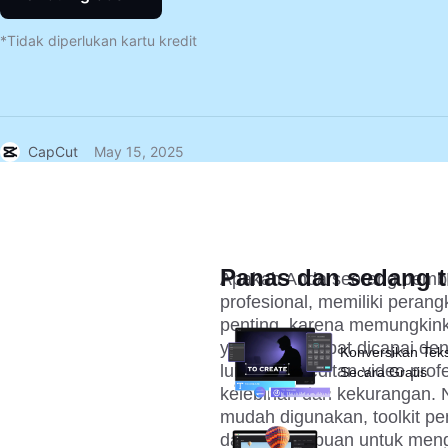
*Tidak diperlukan kartu kredit
CapCut
May 15, 2025
Panas dan sedang t
Apakah Anda seorang pembua
profesional, memiliki perang
penting, karena memungkinka
yang tidak dapat dicapai de
Konversikan Teks
lunak pengeditan video prof
Secara Gratis
kelebihan dan kekurangan.
mudah digunakan, toolkit pen
dan kemampuan untuk mengek