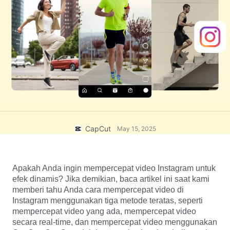
Template bisnis
Bantuan
Pemasaran
Pusat Kepercayaan
Teks & Audio
Gaya hidup & Vlog
Template industri
Pusat Bantuan
Keterangan otomatis
Desain kustom
Template kilas balik
Template keterangan
Lainnya
Newsroom
Pengenalan ucapan
Tentang Ketentuan Layanan CapCut
Teks ke ucapan
Sumber daya
Dreamina Seedance 2.0 Launch
CapCut
May 15, 2025
Panduan cara
Suara khusus
Tren Pasar
Sempurnakan suara
Apakah Anda ingin mempercepat video Instagram untuk 
Pilihan Teratas
Kurangi noise
efek dinamis? Jika demikian, baca artikel ini saat kami 
memberi tahu Anda cara mempercepat video di 
Buka CapCut
Tren & tip template
Instagram menggunakan tiga metode teratas, seperti 
mempercepat video yang ada, mempercepat video 
Gambar
secara real-time, dan mempercepat video menggunakan 
Lainnya